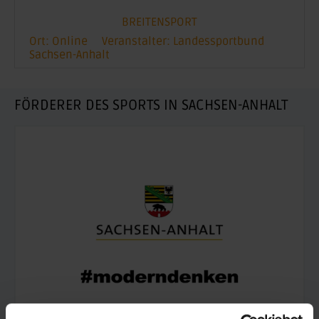
BREITENSPORT
Ort: Online
Veranstalter: Landessportbund
Sachsen-Anhalt
FÖRDERER DES SPORTS IN SACHSEN-ANHALT