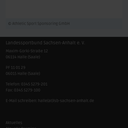
© Athletic Sport Sponsoring GmbH
Landessportbund Sachsen-Anhalt e. V.
Maxim-Gorki-Straße 12
06114
Halle (Saale)
PF 11 01 29
06015 Halle (Saale)
Telefon:
0345 5279-201
Fax:
0345 5279-100
E-Mail schreiben:
halle(at)lsb-sachsen-anhalt.de
Aktuelles