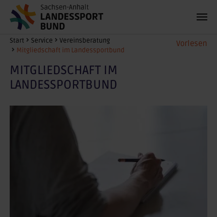
Zum Hauptinhalt springen
Sie sind hier:
Start
Service
Vereinsberatung
Vorlesen
Mitgliedschaft im Landessportbund
MITGLIEDSCHAFT IM
LANDESSPORTBUND