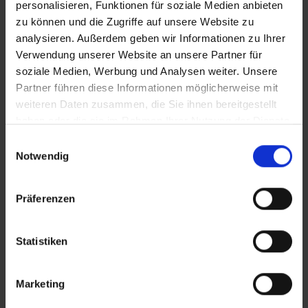
personalisieren, Funktionen für soziale Medien anbieten
Stammdatenformular zur LSB-Aufnahme
93 KB
zu können und die Zugriffe auf unsere Website zu
analysieren. Außerdem geben wir Informationen zu Ihrer
Gründungsprotokoll Vereine
57 KB
Verwendung unserer Website an unsere Partner für
soziale Medien, Werbung und Analysen weiter. Unsere
Partner führen diese Informationen möglicherweise mit
Mustersatzung Vereine
38 KB
weiteren Daten zusammen, die Sie ihnen bereitgestellt
haben oder die sie im Rahmen Ihrer Nutzung der Dienste
Mustervertrag Übungsleitende
303 KB
gesammelt haben.
Einwilligungsauswahl
Notwendig
Satzung des LSB Sachsen-Anhalt
1 MB
Präferenzen
INTERNE LINKS
Statistiken
Landessportbund
Landessportschule Sachsen-Anhalt in Osterburg
Marketing
SEITE TEILEN