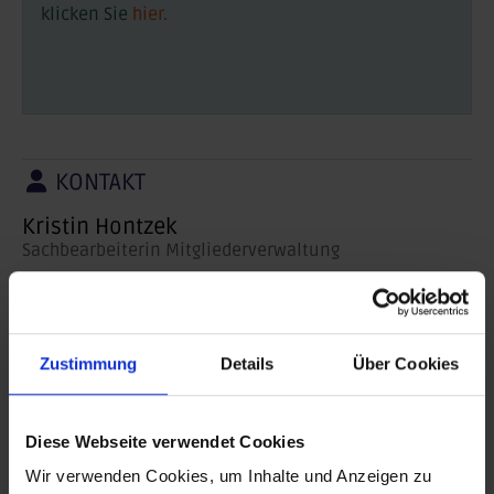
klicken Sie
hier
.
KONTAKT
Kristin Hontzek
Sachbearbeiterin Mitgliederverwaltung
k.hontzek(at)lsb-sachsen-anhalt.de
Telefon:
0345 5279-153
Zustimmung
Details
Über Cookies
DOWNLOADS
Diese Webseite verwendet Cookies
Aufnahmeantrag Vereine
122 KB
Wir verwenden Cookies, um Inhalte und Anzeigen zu