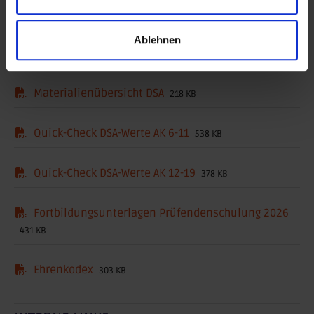
Hier geht es zu Sportabzeichen-Digital
Ablehnen
DOWNLOADS
Materialienübersicht DSA
218 KB
Quick-Check DSA-Werte AK 6-11
538 KB
Quick-Check DSA-Werte AK 12-19
378 KB
Fortbildungsunterlagen Prüfendenschulung 2026
431 KB
Ehrenkodex
303 KB