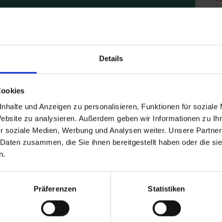
GEN ZUR PROJEKTFÖRDERUNG LAND
I
Details
Cookies
ichtigt?
nhalte und Anzeigen zu personalisieren, Funktionen für soziale
E
Website zu analysieren. Außerdem geben wir Informationen zu I
r soziale Medien, Werbung und Analysen weiter. Unsere Partner
 Daten zusammen, die Sie ihnen bereitgestellt haben oder die s
?
n.
rden?
Präferenzen
Statistiken
S