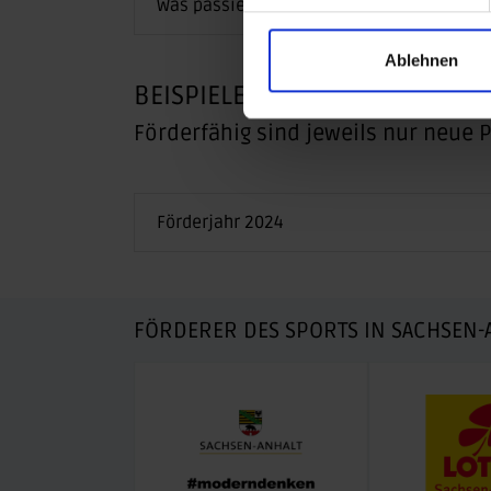
Was passiert mit meinem Antrag nach de
Ablehnen
BEISPIELE FÜR GEFÖRDERTE V
Förderfähig sind jeweils nur neue 
Förderjahr 2024
FÖRDERER DES SPORTS IN SACHSEN-