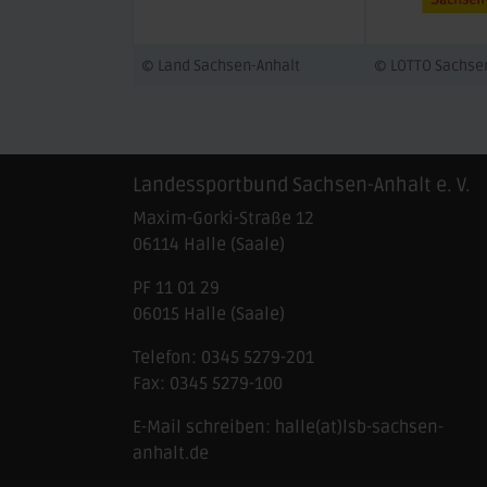
© Land Sachsen-Anhalt
© LOTTO Sachse
Landessportbund Sachsen-Anhalt e. V.
Maxim-Gorki-Straße 12
06114
Halle (Saale)
PF 11 01 29
06015 Halle (Saale)
Telefon:
0345 5279-201
Fax:
0345 5279-100
E-Mail schreiben:
halle(at)lsb-sachsen-
anhalt.de