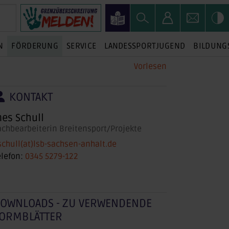
N
FÖRDERUNG
SERVICE
LANDESSPORTJUGEND
BILDUNG
Vorlesen
KONTAKT
nes Schull
achbearbeiterin Breitensport/Projekte
.schull(at)lsb-sachsen-anhalt.de
elefon:
0345 5279-122
OWNLOADS - ZU VERWENDENDE
ORMBLÄTTER