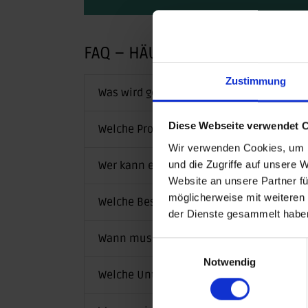
FAQ – HÄUFIG GESTELLTE FRA
Zustimmung
Was wird gefördert?
Diese Webseite verwendet 
Welche Projekte werden vorrangig berücks
Wir verwenden Cookies, um I
und die Zugriffe auf unsere 
Wer kann einen Antrag stellen?
Website an unsere Partner fü
möglicherweise mit weiteren
Welche Besonderheiten sind zu beachten
der Dienste gesammelt habe
Wann muss der Förderantrag gestellt we
Einwilligungsauswahl
Notwendig
Welche Unterlagen sind einzureichen?