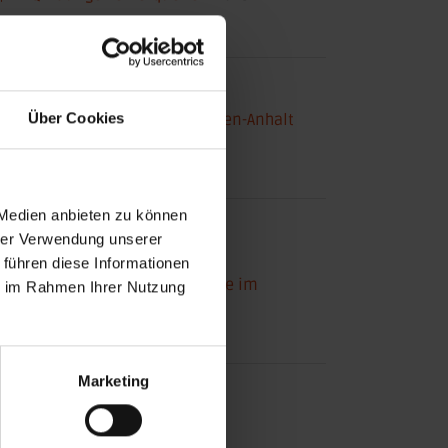
NTERNE LINKS
Über Cookies
Sportförderung LOTTO Sachsen-Anhalt
Weitere Förderungen
 Medien anbieten zu können
XTERNE LINKS
hrer Verwendung unserer
Sportfördergesetz
 führen diese Informationen
Richtlinie Förderung Projekte im
ie im Rahmen Ihrer Nutzung
sportlichen Bereich
Marketing
EITE TEILEN
posten