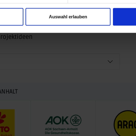
r Einreichung?
Auswahl erlauben
EREINSPROJEKTE
Projektideen
ANHALT