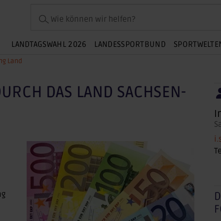
Wie können wir helfen?
LANDTAGSWAHL 2026
LANDESSPORTBUND
SPORTWELTE
ng Land
URCH DAS LAND SACHSEN-
I
S
i
T
ng
D
F