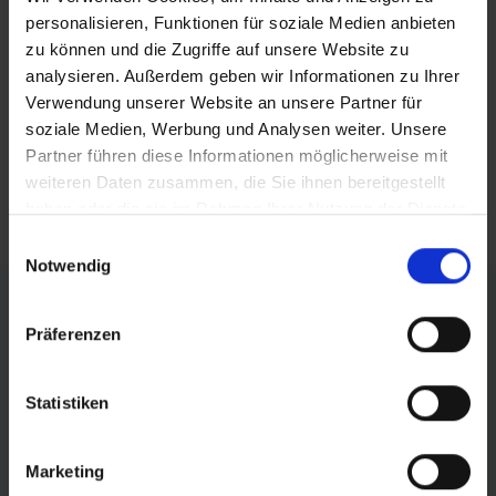
personalisieren, Funktionen für soziale Medien anbieten
Leistungssportkonzept des LSB Sachsen-Anhalt
zu können und die Zugriffe auf unsere Website zu
analysieren. Außerdem geben wir Informationen zu Ihrer
Verwendung unserer Website an unsere Partner für
SPORT UND GESELLSCHAFT
soziale Medien, Werbung und Analysen weiter. Unsere
Partner führen diese Informationen möglicherweise mit
weiteren Daten zusammen, die Sie ihnen bereitgestellt
Leitfaden Genderbewusste Sprache im DOSB und in
haben oder die sie im Rahmen Ihrer Nutzung der Dienste
der dsj
gesammelt haben.
Einwilligungsauswahl
Notwendig
FÖRDERER DES SPORTS IN SACHSEN-ANHALT
Präferenzen
Statistiken
Marketing