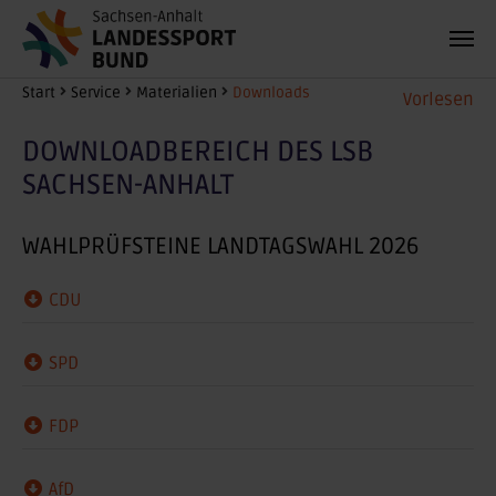
Zum Hauptinhalt springen
Sie sind hier:
Start
Service
Materialien
Downloads
Vorlesen
DOWNLOADBEREICH DES LSB
SACHSEN-ANHALT
WAHLPRÜFSTEINE LANDTAGSWAHL 2026
CDU
SPD
FDP
AfD