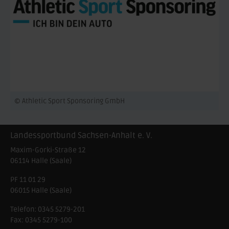
© Athletic Sport Sponsoring GmbH
Landessportbund Sachsen-Anhalt e. V.
Maxim-Gorki-Straße 12
06114
Halle (Saale)
PF 11 01 29
06015 Halle (Saale)
Telefon:
0345 5279-201
Fax:
0345 5279-100