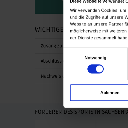
Diese Webseite verwendet 
Wir verwenden Cookies, um I
und die Zugriffe auf unsere 
Website an unsere Partner fü
WICHTIGE HINWEISE
möglicherweise mit weiteren
der Dienste gesammelt habe
Zugang zur Vereinsverwaltungsdatenban
Einwilligungsauswahl
Notwendig
Abschluss der Bestandserhebung
Nachweis der Gemeinnützigkeit
Ablehnen
FÖRDERER DES SPORTS IN SACHSEN-