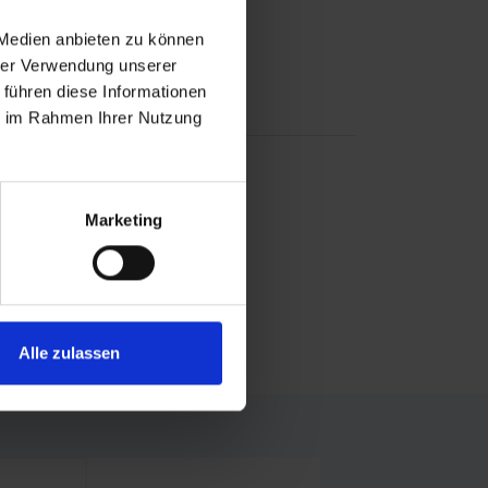
Vereine
 Medien anbieten zu können
Kreis- und Stadtsportbünde
hrer Verwendung unserer
Landesfachverbände
 führen diese Informationen
ie im Rahmen Ihrer Nutzung
EITE TEILEN
posten
Marketing
teilen
teilen
mail
Alle zulassen