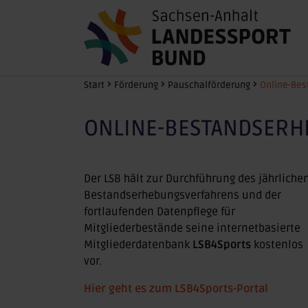
Zum Hauptinhalt springen
Sie sind hier:
Start
Förderung
Pauschalförderung
Online-Be
ONLINE-BESTANDSER
Der LSB hält zur Durchführung des jährliche
Bestandserhebungsverfahrens und der
fortlaufenden Datenpflege für
Mitgliederbestände seine internetbasierte
Mitgliederdatenbank
LSB4Sports
kostenlos
vor.
Hier geht es zum LSB4Sports-Portal