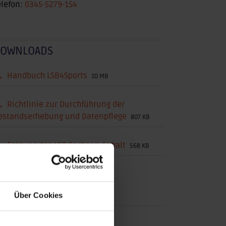
elefon:
0345-5279-154
OWNLOADS
Handbuch LSB4Sports
10 MB
Richtlinie zur Durchführung der
estandserhebung und Datenpflege
807 KB
Satzung des LSB Sachsen-Anhalt
568 KB
Ehrenkodex
132 KB
Über Cookies
NTERNE LINKS