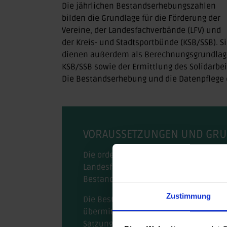
Die jährlichen Bestandserhebungszahlen
bilden die Grundlage für die Förderung der
Vereine, der Landesfachverbände (LFV) und
der Kreis- und Stadtsportbünde (KSB/SSB). S
dienen außerdem als Berechnungsgrundlage f
KSB/SSB sowie der Ermittlung des Solidarbei
Die Bestandserhebung und die Datenpflege 
VORAUSSETZUNGEN UND GRU
Die ordentlichen Mitglieder des Land
Landesfachverbände) sind verpflichtet (
Bestandserhebung abzugeben. Diese i
Zustimmung
Die Bestandsdaten müssen
bis zum 1
übermittelt sein. Die Nichteinhaltung d
Satzung zum Ausschluss des Vereins f