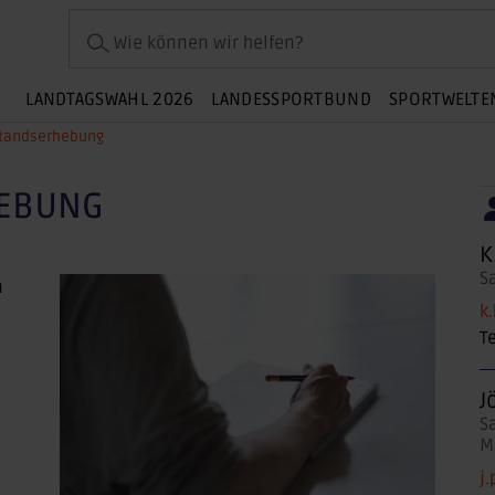
Wie können wir helfen?
LANDTAGSWAHL 2026
LANDESSPORTBUND
SPORTWELTE
standserhebung
HEBUNG
K
S
n
k
T
J
S
M
j