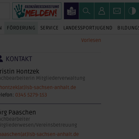
N
FÖRDERUNG
SERVICE
LANDESSPORTJUGEND
BILDUNG
Vorlesen
KONTAKT
ristin Hontzek
achbearbeiterin Mitgliederverwaltung
.hontzek(at)lsb-sachsen-anhalt.de
elefon:
0345 5279-153
örg Paaschen
achbearbeiter
itgliederwesen/Vereinsbetreuung
.paaschen(at)lsb-sachsen-anhalt.de