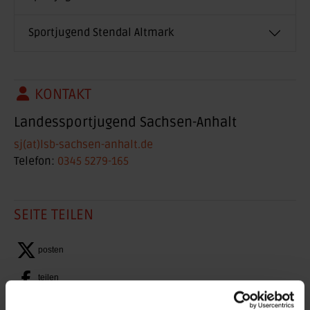
Sportjugend Stendal Altmark
KONTAKT
Landessportjugend Sachsen-Anhalt
sj(at)lsb-sachsen-anhalt.de
Telefon:
0345 5279-165
SEITE TEILEN
posten
teilen
teilen