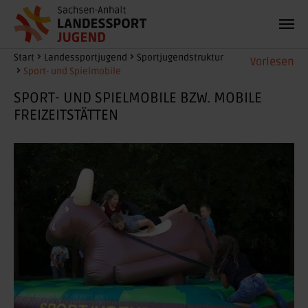
Zum Hauptinhalt springen
Sie sind hier:
Start
Landessportjugend
Sportjugendstruktur
Vorlesen
Sport- und Spielmobile
SPORT- UND SPIELMOBILE BZW. MOBILE
FREIZEITSTÄTTEN