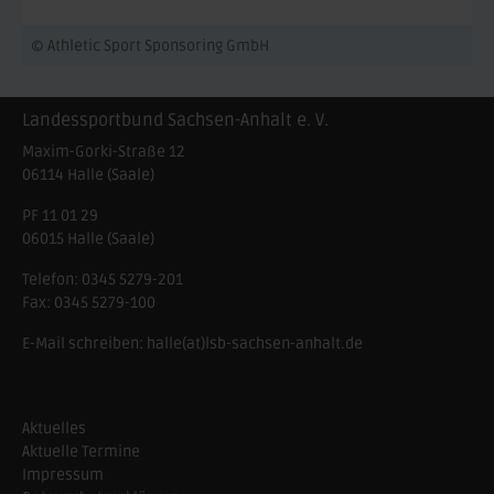
© Athletic Sport Sponsoring GmbH
Landessportbund Sachsen-Anhalt e. V.
Maxim-Gorki-Straße 12
06114
Halle (Saale)
PF 11 01 29
06015 Halle (Saale)
Telefon:
0345 5279-201
Fax:
0345 5279-100
E-Mail schreiben:
halle(at)lsb-sachsen-anhalt.de
Aktuelles
Aktuelle Termine
Impressum