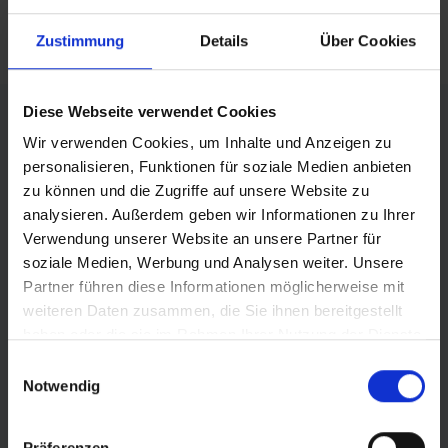
mail
Zustimmung
Details
Über Cookies
FÖRDERER DES SPORTS IN SACHSEN-ANHALT
Diese Webseite verwendet Cookies
Wir verwenden Cookies, um Inhalte und Anzeigen zu
personalisieren, Funktionen für soziale Medien anbieten
zu können und die Zugriffe auf unsere Website zu
analysieren. Außerdem geben wir Informationen zu Ihrer
Verwendung unserer Website an unsere Partner für
soziale Medien, Werbung und Analysen weiter. Unsere
Partner führen diese Informationen möglicherweise mit
weiteren Daten zusammen, die Sie ihnen bereitgestellt
haben oder die sie im Rahmen Ihrer Nutzung der Dienste
gesammelt haben.
Einwilligungsauswahl
Notwendig
Präferenzen