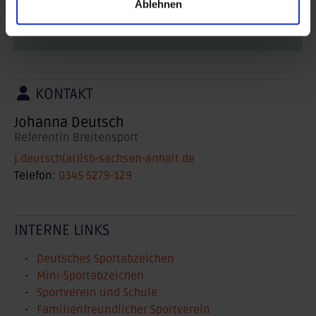
Ablehnen
KONTAKT
Johanna Deutsch
Referentin Breitensport
j.deutsch(at)lsb-sachsen-anhalt.de
Telefon:
0345 5279-129
INTERNE LINKS
Deutsches Sportabzeichen
Mini-Sportabzeichen
Sportverein und Schule
Familienfreundlicher Sportverein