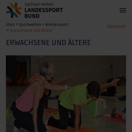
Zum Hauptinhalt springen
Sie sind hier:
Start
Sportwelten
Breitensport
Vorlesen
Erwachsene und Ältere
ERWACHSENE UND ÄLTERE