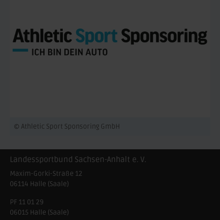
© Athletic Sport Sponsoring GmbH
Landessportbund Sachsen-Anhalt e. V.
Maxim-Gorki-Straße 12
06114
Halle (Saale)
PF 11 01 29
06015 Halle (Saale)