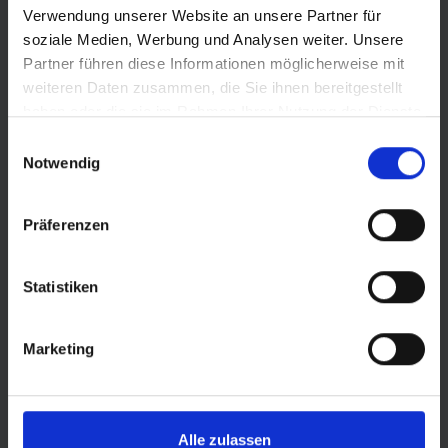
© Land Sachsen-Anhalt
Verwendung unserer Website an unsere Partner für
soziale Medien, Werbung und Analysen weiter. Unsere
Partner führen diese Informationen möglicherweise mit
weiteren Daten zusammen, die Sie ihnen bereitgestellt
haben oder die sie im Rahmen Ihrer Nutzung der Dienste
gesammelt haben.
Einwilligungsauswahl
Notwendig
Präferenzen
Statistiken
Marketing
© LOTTO Sachsen-Anhalt
Alle zulassen