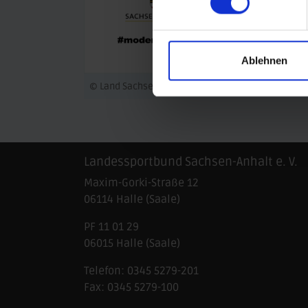
Ablehnen
© Land Sachsen-Anhalt
© LOTTO Sachse
Landessportbund Sachsen-Anhalt e. V.
Maxim-Gorki-Straße 12
06114
Halle (Saale)
PF 11 01 29
06015 Halle (Saale)
Telefon:
0345 5279-201
Fax:
0345 5279-100