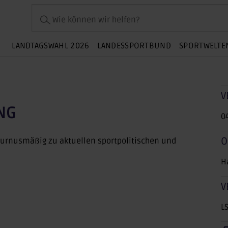
Wie können wir helfen?
LANDTAGSWAHL 2026
LANDESSPORTBUND
SPORTWELTE
V
NG
0
O
turnusmäßig zu aktuellen sportpolitischen und
H
V
L