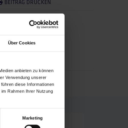
BEITRAG DRUCKEN
EITRAG TEILEN
teilen
posten
Über Cookies
teilen
mail
 Medien anbieten zu können
RSS FEED
hrer Verwendung unserer
 führen diese Informationen
ie im Rahmen Ihrer Nutzung
Marketing