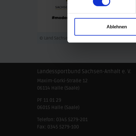
Ablehnen
© Land Sachsen-Anhalt
© LOTTO Sachse
Landessportbund Sachsen-Anhalt e. V.
Maxim-Gorki-Straße 12
06114
Halle (Saale)
PF 11 01 29
06015 Halle (Saale)
Telefon:
0345 5279-201
Fax:
0345 5279-100