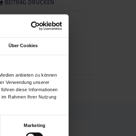
BEITRAG DRUCKEN
EITRAG TEILEN
teilen
posten
Über Cookies
teilen
mail
 Medien anbieten zu können
RSS FEED
hrer Verwendung unserer
 führen diese Informationen
ie im Rahmen Ihrer Nutzung
Marketing