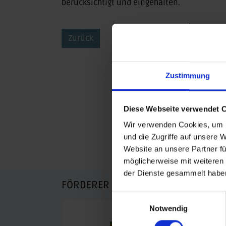
berücksichtigt und eingehalten.
Zurück
Zustimmung
Diese Webseite verwendet 
Wir verwenden Cookies, um I
und die Zugriffe auf unsere 
Website an unsere Partner fü
möglicherweise mit weiteren
der Dienste gesammelt habe
FÖRDERER DES SPORTS IN SACHSEN-
Einwilligungsauswahl
Notwendig