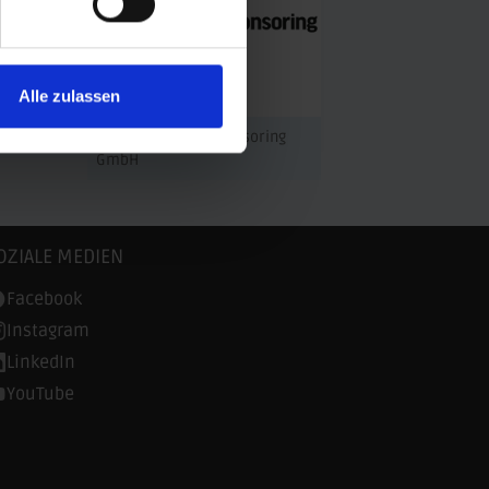
Alle zulassen
© Athletic Sport Sponsoring
cherung
GmbH
OZIALE MEDIEN
Facebook
Instagram
LinkedIn
YouTube