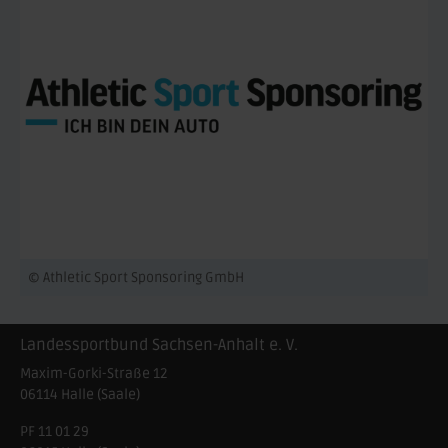
© Athletic Sport Sponsoring GmbH
Landessportbund Sachsen-Anhalt e. V.
Maxim-Gorki-Straße 12
06114
Halle (Saale)
PF 11 01 29