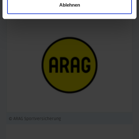
Ablehnen
© AOK Sachsen-Anhalt
© ARAG Sportversicherung