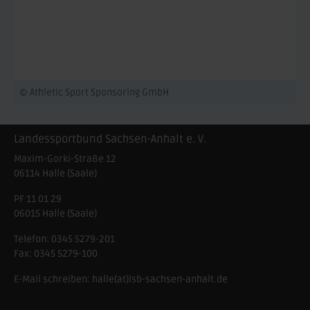
© Athletic Sport Sponsoring GmbH
Landessportbund Sachsen-Anhalt e. V.
Maxim-Gorki-Straße 12
06114
Halle (Saale)
PF 11 01 29
06015 Halle (Saale)
Telefon:
0345 5279-201
Fax:
0345 5279-100
E-Mail schreiben:
halle(at)lsb-sachsen-anhalt.de