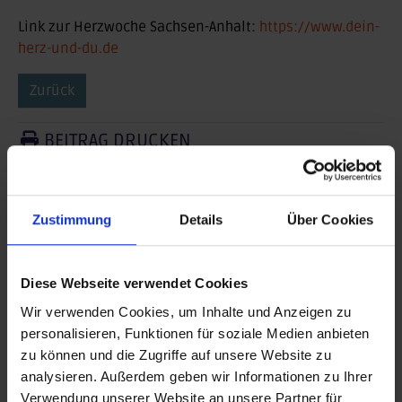
Link zur Herzwoche Sachsen-Anhalt:
https://www.dein-
herz-und-du.de
Zurück
BEITRAG DRUCKEN
BEITRAG TEILEN
Zustimmung
Details
Über Cookies
teilen
posten
Diese Webseite verwendet Cookies
teilen
Wir verwenden Cookies, um Inhalte und Anzeigen zu
personalisieren, Funktionen für soziale Medien anbieten
mail
zu können und die Zugriffe auf unsere Website zu
analysieren. Außerdem geben wir Informationen zu Ihrer
RSS FEED
Verwendung unserer Website an unsere Partner für