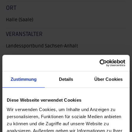
ORT
Halle (Saale)
VERANSTALTER
Landessportbund Sachsen-Anhalt
BEITRAG DRUCKEN
BEITRAG TEILEN
Zustimmung
Details
Über Cookies
teilen
Diese Webseite verwendet Cookies
posten
Wir verwenden Cookies, um Inhalte und Anzeigen zu
teilen
personalisieren, Funktionen für soziale Medien anbieten
zu können und die Zugriffe auf unsere Website zu
mail
analysieren. Außerdem geben wir Informationen zu Ihrer