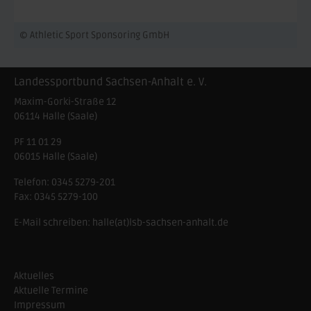
© Athletic Sport Sponsoring GmbH
Landessportbund Sachsen-Anhalt e. V.
Maxim-Gorki-Straße 12
06114
Halle (Saale)
PF 11 01 29
06015 Halle (Saale)
Telefon:
0345 5279-201
Fax:
0345 5279-100
E-Mail schreiben:
halle(at)lsb-sachsen-anhalt.de
Aktuelles
Aktuelle Termine
Impressum