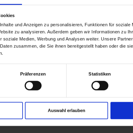
Cookies
nhalte und Anzeigen zu personalisieren, Funktionen für soziale
Monat
.
Website zu analysieren. Außerdem geben wir Informationen zu I
agen fahren
, nur
12 Monate Laufzeit
& alles drin:
r soziale Medien, Werbung und Analysen weiter. Unsere Partner
 Daten zusammen, die Sie ihnen bereitgestellt haben oder die s
n.
Präferenzen
Statistiken
ach einsteigen & losfahren!
 Abo, dein Style.
Auswahl erlauben