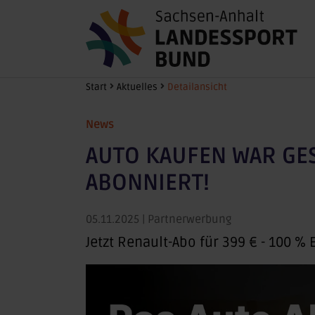
Zum Hauptinhalt springen
Sie sind hier:
Start
Aktuelles
Detailansicht
News
AUTO KAUFEN WAR GE
ABONNIERT!
05.11.2025
| Partnerwerbung
Jetzt Renault-Abo für 399 € - 100 % 