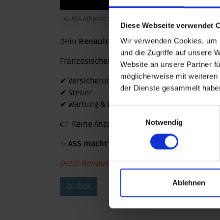
© ASS Athletic Sport Sponsoring GmbH
Diese Webseite verwendet 
Wir verwenden Cookies, um I
Dein
Renault im Auto Abo
schon für
399 €/
und die Zugriffe auf unsere 
Französisches Flair inklusive – immer
Neuw
Website an unsere Partner fü
möglicherweise mit weiteren
✔ Versicherung
der Dienste gesammelt habe
✔ Steuer
✔ Wartung & Reifen
Einwilligungsauswahl
Notwendig
👉 Keine Anzahlung. Keine Schlussrate. Einf
✨
ASS macht’s möglich – dein Renault, dein
[Jetzt Renault-Abo starten]
Ablehnen
Zurück