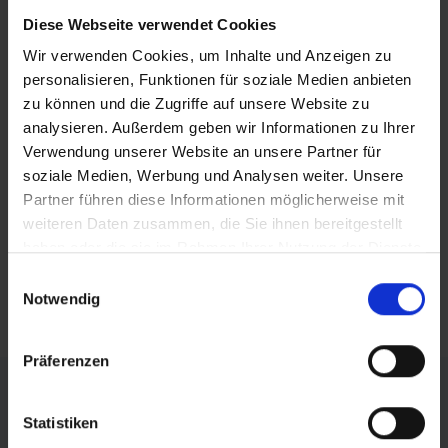
BEITRAG DRUCKEN
Diese Webseite verwendet Cookies
Wir verwenden Cookies, um Inhalte und Anzeigen zu
BEITRAG TEILEN
personalisieren, Funktionen für soziale Medien anbieten
zu können und die Zugriffe auf unsere Website zu
teilen
analysieren. Außerdem geben wir Informationen zu Ihrer
Verwendung unserer Website an unsere Partner für
posten
soziale Medien, Werbung und Analysen weiter. Unsere
Partner führen diese Informationen möglicherweise mit
teilen
weiteren Daten zusammen, die Sie ihnen bereitgestellt
mail
haben oder die sie im Rahmen Ihrer Nutzung der Dienste
gesammelt haben.
Einwilligungsauswahl
RSS FEED
Notwendig
Präferenzen
FÖRDERER DES SPORTS IN SACHSEN-ANHALT
Statistiken