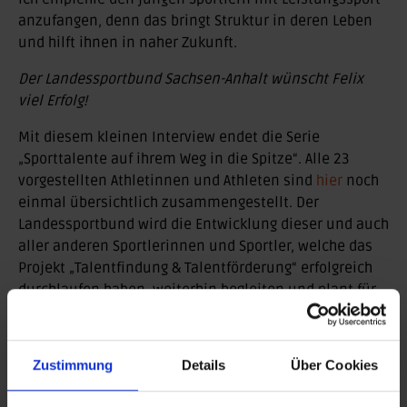
anzufangen, denn das bringt Struktur in deren Leben
und hilft ihnen in naher Zukunft.
Der Landessportbund Sachsen-Anhalt wünscht Felix
viel Erfolg!
Mit diesem kleinen Interview endet die Serie
„Sporttalente auf ihrem Weg in die Spitze“. Alle 23
vorgestellten Athletinnen und Athleten sind
hier
noch
einmal übersichtlich zusammengestellt. Der
Landessportbund wird die Entwicklung dieser und auch
aller anderen Sportlerinnen und Sportler, welche das
Projekt „Talentfindung & Talentförderung“ erfolgreich
durchlaufen haben, weiterhin begleiten und plant für
das Jahr 2026 eine Fortsetzung dieser Serie mit neuen
Nachwuchstalenten.
Zustimmung
Details
Über Cookies
Zurück