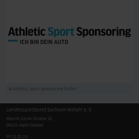
© Athletic Sport Sponsoring GmbH
Landessportbund Sachsen-Anhalt e. V.
Maxim-Gorki-Straße 12
06114
Halle (Saale)
PF 11 01 29