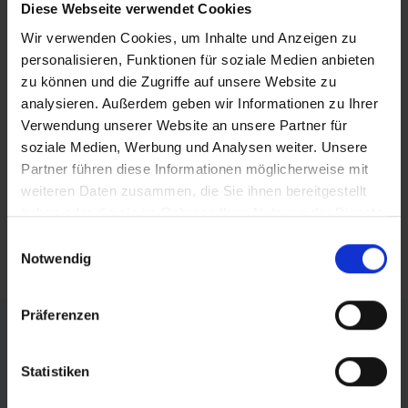
Diese Webseite verwendet Cookies
BEITRAG TEILEN
Wir verwenden Cookies, um Inhalte und Anzeigen zu
personalisieren, Funktionen für soziale Medien anbieten
zu können und die Zugriffe auf unsere Website zu
teilen
analysieren. Außerdem geben wir Informationen zu Ihrer
posten
Verwendung unserer Website an unsere Partner für
soziale Medien, Werbung und Analysen weiter. Unsere
teilen
Partner führen diese Informationen möglicherweise mit
weiteren Daten zusammen, die Sie ihnen bereitgestellt
mail
haben oder die sie im Rahmen Ihrer Nutzung der Dienste
gesammelt haben.
Einwilligungsauswahl
RSS FEED
Notwendig
Präferenzen
FÖRDERER DES SPORTS IN SACHSEN-ANHALT
Statistiken