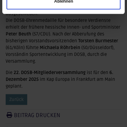
nach mehr als 15-jähriger Tätigkeit als letztes Mitglied
Ablehnen
aus dem ersten DOSB-Präsidium von 2006
ausgeschieden.
Die DOSB-Ehrenmedaille für besondere Verdienste
erhielt der frühere hessische Innen- und Sportminister
Peter Beuth
(57/CDU). Nach der Abberufung des
bisherigen Vorstandsvorsitzenden
Torsten Burmester
(61/Köln) führte
Michaela Röhrbein
(50/Düsseldorf),
Vorständin Sportentwicklung im DOSB, durch die
Versammlung.
Die
22. DOSB-Mitgliederversammlung
ist für den
6.
Dezember 2025
im Kap Europa in Frankfurt am Main
geplant.
Zurück
BEITRAG DRUCKEN