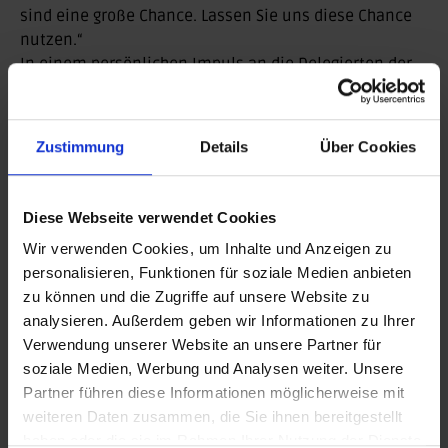
sind eine große Chance. Lassen Sie uns diese Chance
nutzen.“
In einem persönlichen Impuls an die Delegierten der
Mitgliederversammlung unterstrich
Laura Ludwig
(38/Hamburg), Beachvolleyball-Olympiasiegerin von
2016, die Bedeutung einer Olympiabewerbung für den
Zustimmung
Details
Über Cookies
Sport in Deutschland. „Olympische Spiele sind nicht
nur Wettkampf, sondern Symbol für Frieden und
Zusammenhalt. Ich wünsche mir Spiele in Deutschland
Diese Webseite verwendet Cookies
so sehr für die kommenden Generationen. So ein
Wir verwenden Cookies, um Inhalte und Anzeigen zu
Projekt kann uns zusammenführen und Berge
personalisieren, Funktionen für soziale Medien anbieten
versetzen. Sport inspiriert, stärkt, verbindet. Lasst uns
zu können und die Zugriffe auf unsere Website zu
als Gastgeberland Vorbild sein“, sagte die Mutter
analysieren. Außerdem geben wir Informationen zu Ihrer
zweier Söhne, die ihre Karriere in diesem Jahr beendet
Verwendung unserer Website an unsere Partner für
hatte.
soziale Medien, Werbung und Analysen weiter. Unsere
Martin Engelhardt als Vizepräsident gewählt
Partner führen diese Informationen möglicherweise mit
Gewählt wurde in Saarbrücken auch. Nachdem
Oliver
weiteren Daten zusammen, die Sie ihnen bereitgestellt
Stegemann
im Juni dieses Jahres von seinem Amt als
haben oder die sie im Rahmen Ihrer Nutzung der Dienste