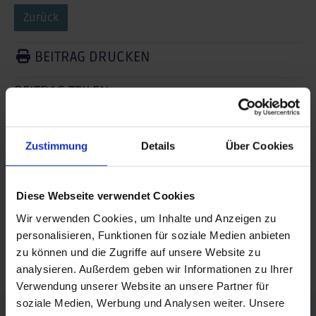
Zurück
BEITRAG DRUCKEN
BEITRAG TEILEN
teilen
Zustimmung
Details
Über Cookies
posten
teilen
Diese Webseite verwendet Cookies
mail
Wir verwenden Cookies, um Inhalte und Anzeigen zu
personalisieren, Funktionen für soziale Medien anbieten
RSS FEED
zu können und die Zugriffe auf unsere Website zu
analysieren. Außerdem geben wir Informationen zu Ihrer
Verwendung unserer Website an unsere Partner für
soziale Medien, Werbung und Analysen weiter. Unsere
FÖRDERER DES SPORTS IN SACHSEN-ANHALT