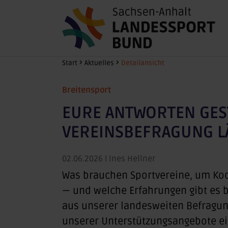
Zum Hauptinhalt springen
Sie sind hier:
Start
Aktuelles
Detailansicht
Breitensport
EURE ANTWORTEN GEST
VEREINSBEFRAGUNG LÄ
02.06.2026
| Ines Hellner
Was brauchen Sportvereine, um K
— und welche Erfahrungen gibt es b
aus unserer landesweiten Befragung
unserer Unterstützungsangebote ein