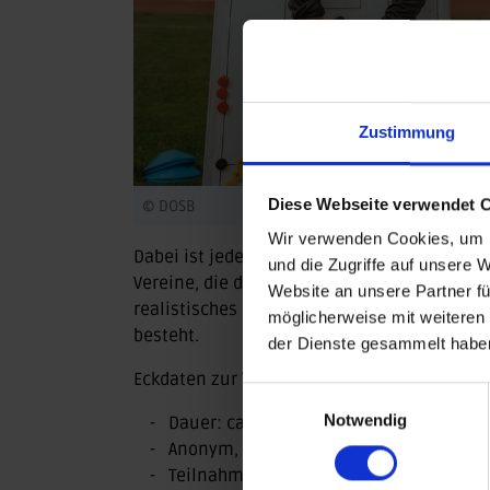
Zustimmung
Diese Webseite verwendet 
© DOSB
Wir verwenden Cookies, um I
Dabei ist jede Perspektive wichtig: Verein
und die Zugriffe auf unsere 
Vereine, die das Thema bisher nicht im Blic
Website an unsere Partner fü
realistisches Bild der Vereinslandschaft zu
möglicherweise mit weiteren
besteht.
der Dienste gesammelt habe
Eckdaten zur Teilnahme:
Einwilligungsauswahl
Notwendig
Dauer: ca. 5 Minuten
Anonym, online über Microsoft Forms
Teilnahmefrist: 07. Juni 2026