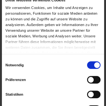
Diese Webseite verwendet Cookies
Nils Dunkel (SV Halle) Mehrkampf, Barren und
Pauschenpferd
Wir verwenden Cookies, um Inhalte und Anzeigen zu
personalisieren, Funktionen für soziale Medien anbieten
Drachenboot: (3)
zu können und die Zugriffe auf unsere Website zu
analysieren. Außerdem geben wir Informationen zu Ihrer
Beast Boat Magdeburg Drachenboot Frauen, Mixed und
Verwendung unserer Website an unsere Partner für
Open
soziale Medien, Werbung und Analysen weiter. Unsere
Para Kanu: (1)
Partner führen diese Informationen möglicherweise mit
weiteren Daten zusammen, die Sie ihnen bereitgestellt
Maik Polte (SV Halle) Para Vaa
haben oder die sie im Rahmen Ihrer Nutzung der Dienste
gesammelt haben.
Einwilligungsauswahl
Karate (1):
Notwendig
Janne Haubold (Sport- und Karateschule Staßfurt)
Kumite Herren
Präferenzen
Zurück
Statistiken
BEITRAG DRUCKEN