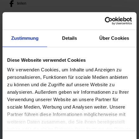
teilen
posten
teilen
Zustimmung
Details
Über Cookies
mail
RSS FEED
Diese Webseite verwendet Cookies
Wir verwenden Cookies, um Inhalte und Anzeigen zu
personalisieren, Funktionen für soziale Medien anbieten
FÖRDERER DES SPORTS IN SACHSEN-ANHALT
zu können und die Zugriffe auf unsere Website zu
analysieren. Außerdem geben wir Informationen zu Ihrer
Verwendung unserer Website an unsere Partner für
soziale Medien, Werbung und Analysen weiter. Unsere
Partner führen diese Informationen möglicherweise mit
weiteren Daten zusammen, die Sie ihnen bereitgestellt
haben oder die sie im Rahmen Ihrer Nutzung der Dienste
gesammelt haben.
Einwilligungsauswahl