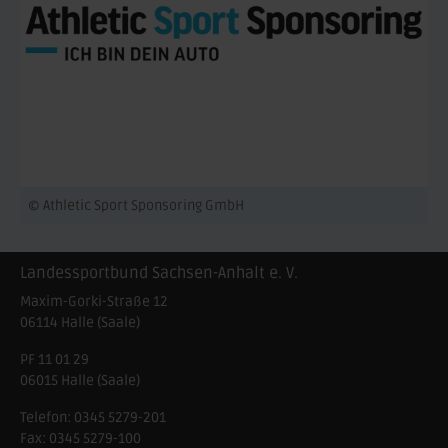
© Athletic Sport Sponsoring GmbH
Landessportbund Sachsen-Anhalt e. V.
Maxim-Gorki-Straße 12
06114
Halle (Saale)
PF 11 01 29
06015 Halle (Saale)
Telefon:
0345 5279-201
Fax:
0345 5279-100