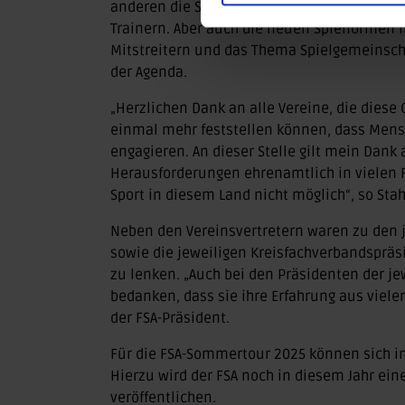
anderen die Sportstättenförderung, das Sch
Trainern. Aber auch die neuen Spielformen
Mitstreitern und das Thema Spielgemeinsch
der Agenda.
„Herzlichen Dank an alle Vereine, die diese
einmal mehr feststellen können, dass Mensch
engagieren. An dieser Stelle gilt mein Dank a
Herausforderungen ehrenamtlich in vielen 
Sport in diesem Land nicht möglich“, so Stah
Neben den Vereinsvertretern waren zu den j
sowie die jeweiligen Kreisfachverbandspräs
zu lenken. „Auch bei den Präsidenten der j
bedanken, dass sie ihre Erfahrung aus viele
der FSA-Präsident.
Für die FSA-Sommertour 2025 können sich in
Hierzu wird der FSA noch in diesem Jahr ei
veröffentlichen.