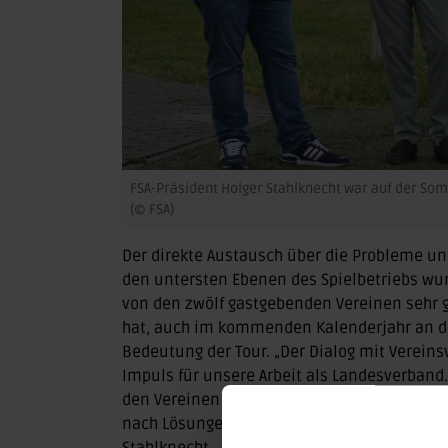
FSA-Präsident Holger Stahlknecht war auf der Som
(© FSA)
Der direkte Austausch über die Probleme un
den untersten Ebenen des Spielbetriebs wu
von den zwölf gastgebenden Vereinen sehr ge
hat, auch im kommenden Kalenderjahr an d
Bedeutung der Tour. „Der Dialog mit Vereins
Impuls für unsere Arbeit als Landesverband.
den Vereinen unseres Bundeslandes machen
nach Lösungen sind bei den anstehenden vi