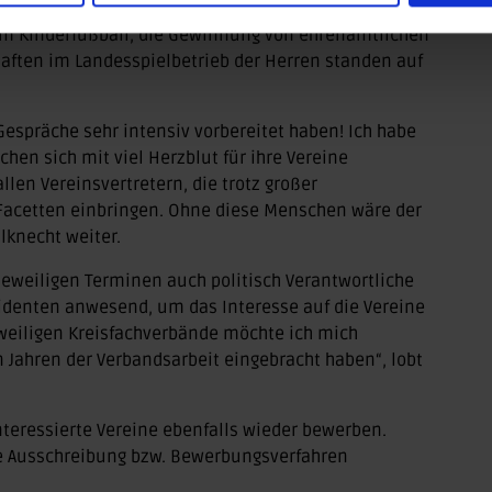
iedsrichter-Wesen und die Qualifizierung von
 im Kinderfußball, die Gewinnung von ehrenamtlichen
aften im Landesspielbetrieb der Herren standen auf
 Gespräche sehr intensiv vorbereitet haben! Ich habe
en sich mit viel Herzblut für ihre Vereine
llen Vereinsvertretern, die trotz großer
Facetten einbringen. Ohne diese Menschen wäre der
lknecht weiter.
eweiligen Terminen auch politisch Verantwortliche
identen anwesend, um das Interesse auf die Vereine
eweiligen Kreisfachverbände möchte ich mich
n Jahren der Verbandsarbeit eingebracht haben“, lobt
teressierte Vereine ebenfalls wieder bewerben.
ne Ausschreibung bzw. Bewerbungsverfahren