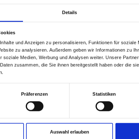
denten in die Kreisfachverbände Altmark West, Anhalt-
Details
ie Börde, den Saalekreis sowie den Landkreis
de Station gemacht:
Cookies
nhalte und Anzeigen zu personalisieren, Funktionen für soziale
Website zu analysieren. Außerdem geben wir Informationen zu I
r soziale Medien, Werbung und Analysen weiter. Unsere Partner
 Daten zusammen, die Sie ihnen bereitgestellt haben oder die s
n.
ld)
Präferenzen
Statistiken
harz)
Auswahl erlauben
n Präsidenten herangetragen wurden, waren unter