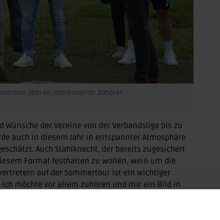
mertour überall interessierter Zuhörer.
d Wünsche der Vereine von der Verbandsliga bis zu
rde auch in diesem Jahr in entspannter Atmosphäre
schätzt. Auch Stahlknecht, der bereits zugesichert
iesem Format festhalten zu wollen, weiß um die
vertretern auf der Sommertour ist ein wichtiger
 Ich möchte vor allem zuhören und mir ein Bild in
. Der direkte Austausch und die gemeinsame Suche
elfältigen Herausforderungen überaus wichtig“, weiß