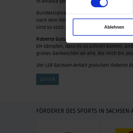
in Antalya geholt (Silber Zweikampf/Gold St
Bundestrainer
Almir Velagic
: „Unfassbar, i
nach dem Reißen, als wir realisiert haben, d
sind so stolz auf ihn. Wir mussten unglaubli
Ablehnen
Roberto Gutu
: „Es ist ein unglaubliches Ge
EM kämpfen, dass es so schnell kommt, und 
großes Dankeschön an alle, die mich bis jet
Der LSB Sachsen-Anhalt gratuliert Roberto Bu
Zurück
FÖRDERER DES SPORTS IN SACHSEN-