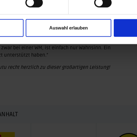
oßen).
ch kann es kaum glauben. Mir kamen fast die Tränen
ass es Bronze ist. Das geht mir wirklich sehr nah. Wir
che 14 Jahre darauf warten.“
Auswahl erlauben
fühl. Ich wollte irgendwann um eine Medaille bei einer
zwar bei einer WM, ist einfach nur Wahnsinn. Ein
zt unterstützt haben.“
tu recht herzlich zu dieser großartigen Leistung!
ANHALT