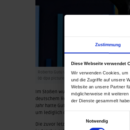
Zustimmung
Diese Webseite verwendet 
Roberto Gutu vom SSV Samswegen gewinnt WM-Br
Wir verwenden Cookies, um I
(© dpa picture alliance)
und die Zugriffe auf unsere 
Website an unsere Partner fü
Im Stoßen wurde
Roberto Gutu
mit 177 kg Z
möglicherweise mit weiteren
deutschem Rekord mit 331 kg einen starken
der Dienste gesammelt habe
Jahr hatte Gutu als Fünfter im Reißen mit 
um lediglich drei kg verpasst.
Einwilligungsauswahl
Notwendig
Die zuvor letzten WM-Medaillen für den BV