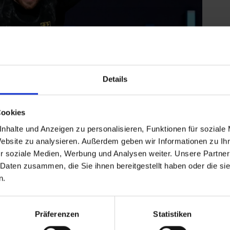
Details
Cookies
onze im Reißen.
nhalte und Anzeigen zu personalisieren, Funktionen für soziale
Website zu analysieren. Außerdem geben wir Informationen zu I
r soziale Medien, Werbung und Analysen weiter. Unsere Partner
ehnter, im Zweikampf erreichte er mit ebenfalls
 Daten zusammen, die Sie ihnen bereitgestellt haben oder die s
 siebten Platz. Bei seinem WM-Debüt im vergangenen
n.
damaligem deutschen Rekord von 151 kg eine Medaille
Präferenzen
Statistiken
DG hatte Peking-Olympiasieger
Matthias Steiner
2010