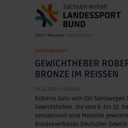
Zum Hauptinhalt springen
Sie sind hier:
Start
Aktuelles
Detailansicht
Leistungssport
GEWICHTHEBER ROBER
BRONZE IM REISSEN
09.12.2024
| BVDG/LSB
Roberto Gutu vom SSV Samswegen 1
Gewichtheben, die vom 6. bis 15. 
sensationell eine Medaille gewonn
Bundesverbands Deutscher Gewicht