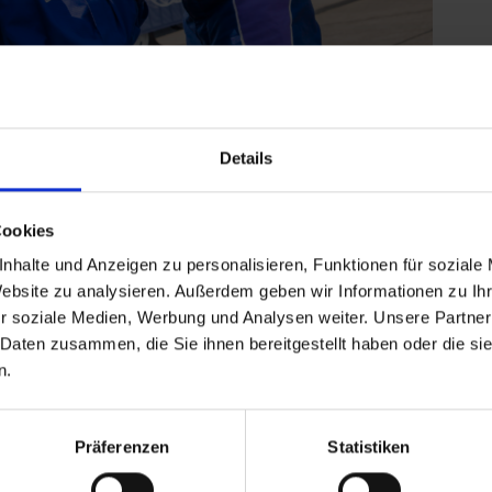
Details
Cookies
nhalte und Anzeigen zu personalisieren, Funktionen für soziale
 erhalten Teilnehmerinnen beim Girls Day in
Website zu analysieren. Außerdem geben wir Informationen zu I
iner Rennveranstaltung kennenzulernen, Einblicke in
r soziale Medien, Werbung und Analysen weiter. Unsere Partner
ne Teams zu besuchen. Im Mittelpunkt steht der
 Daten zusammen, die Sie ihnen bereitgestellt haben oder die s
ort tätig sind.
n.
insam mit dem Deutschen Motor Sport Bund (DMSB),
), der Deutschen Sportjugend (dsj) und dem Projekt
Präferenzen
Statistiken
es, junge Frauen für die Vielfalt und Möglichkeiten im