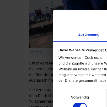
Zustimmung
Diese Webseite verwendet 
© dmsj
Wir verwenden Cookies, um I
Unter dem Motto "Blick hinter die Kulissen"
und die Zugriffe auf unsere 
Oschersleben die Möglichkeit, den Ablauf e
Website an unsere Partner fü
die Rennleitung zu erhalten und verschiede
möglicherweise mit weiteren
Austausch mit Frauen, die bereits im Motorsp
der Dienste gesammelt habe
Die Veranstaltung wird von der dmsj geme
Einwilligungsauswahl
dem Deutschen Olympischen Sportbund (DOSB
Notwendig
"Klischeefrei im Sport" organisiert. Ziel ist 