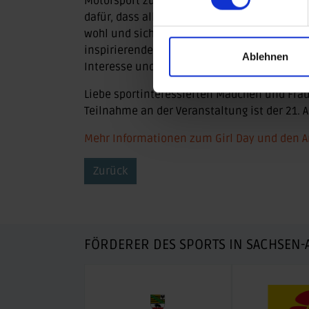
Motorsport zu begeistern und Barrieren ab
dafür, dass alle Teilnehmerinnen die versc
wohl und sicher fühlen. Der Girls Day 2024 
inspirierendes Erlebnis für alle Motorsport
Ablehnen
Interesse und die Beteiligung von Frauen a
Liebe sportinteressierten Mädchen und Frau
Teilnahme an der Veranstaltung ist der 21. A
Mehr Informationen zum Girl Day und den An
Zurück
FÖRDERER DES SPORTS IN SACHSEN-