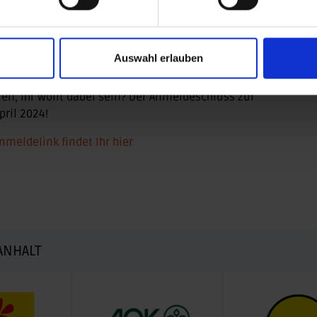
zubauen. Eine umfassende Betreuung vor Ort sorgt
hiedenen Stationen ausgiebig erleben und sich dabei
in der Motorsport Arena Oschersleben verspricht ein
begeisterten zu werden und soll dazu beitragen, das
Auswahl erlauben
m Motorsport weiter zu fördern.
en, Ihr wollt dabei sein? Der Anmeldeschluss zur
pril 2024!
meldelink findet Ihr hier
ANHALT