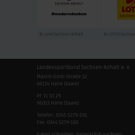
© Land Sachsen-Anhalt
© LOTTO Sachse
Landessportbund Sachsen-Anhalt e. V.
Maxim-Gorki-Straße 12
06114
Halle (Saale)
PF 11 01 29
06015 Halle (Saale)
Telefon:
0345 5279-201
Fax:
0345 5279-100
E-Mail schreiben:
halle(at)lsb-sachsen-