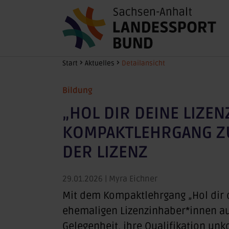
Zum Hauptinhalt springen
Sie sind hier:
Start
Aktuelles
Detailansicht
Bildung
„HOL DIR DEINE LIZE
KOMPAKTLEHRGANG Z
DER LIZENZ
29.01.2026
| Myra Eichner
Mit dem Kompaktlehrgang
„Hol dir
ehemaligen Lizenzinhaber*innen aus
Gelegenheit, ihre Qualifikation un