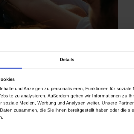
Details
Cookies
nhalte und Anzeigen zu personalisieren, Funktionen für soziale
ungsleitungen genau das Rüstzeug, das sie für einen
Website zu analysieren. Außerdem geben wir Informationen zu I
e unnötige Hürden und mit klarem Praxisbezug.
r soziale Medien, Werbung und Analysen weiter. Unsere Partner
und zugleich wertvollen Weg zurück in die
 Daten zusammen, die Sie ihnen bereitgestellt haben oder die s
n.
m Jahr 2026
angeboten. Jetzt ist der richtige Zeitpunkt
ckzuholen und wieder aktiv durchzustarten!