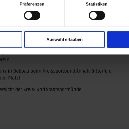
Präferenzen
Statistiken
ÜL-C-Lizenz für vier Jahre reaktiviert
.
:
Auswahl erlauben
nd Eltern
ag
erein
rgang in Bobbau beim Kreissportbund Anhalt-Bitterfeld
ien Platz!
rsicht der Kreis- und Stadtsportbünde.