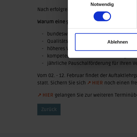
Notwendig
Nach erfolgreichem Abschluss wird die
DOSB-
Warum eine gültige DOSB-Lizenz wichtig ist
bundesweit anerkannte Qualifikation
Qualitätssicherung für Ihren Verein
Ablehnen
höheres Vertrauen bei Teilnehmenden u
kompetentes Auftreten im Trainingsallt
jährliche Pauschalförderung für Ihren V
Vom 02. - 12. Februar findet der Auftaktleh
statt. Sichern Sie sich
↗
HIER
noch einen fre
↗
HIER
gelangen Sie zur weiteren Terminübe
Zurück