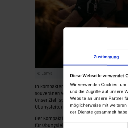
Zustimmung
© Canva
Diese Webseite verwendet 
Wir verwenden Cookies, um I
In kompakter Form erhalten (ehemalige) Üb
und die Zugriffe auf unsere 
souveränen Wiedereinstieg benötigen – ohn
Website an unsere Partner fü
Unser Ziel ist es, einen niedrigschwelligen 
möglicherweise mit weiteren
Übungsleitung zu ermöglichen.
der Dienste gesammelt habe
Der Kompaktlehrgang wird
ausschließlich i
für Übungsleitungen, sich ihre Lizenz zurü
Einwilligungsauswahl