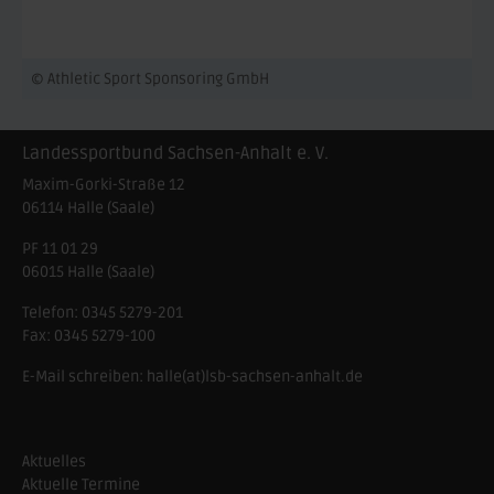
© Athletic Sport Sponsoring GmbH
Landessportbund Sachsen-Anhalt e. V.
Maxim-Gorki-Straße 12
06114
Halle (Saale)
PF 11 01 29
06015 Halle (Saale)
Telefon:
0345 5279-201
Fax:
0345 5279-100
E-Mail schreiben:
halle(at)lsb-sachsen-anhalt.de
Aktuelles
Aktuelle Termine