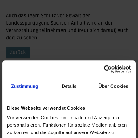
Auch das Team Schutz vor Gewalt der
Landessportjugend Sachsen-Anhalt wird an der
Veranstaltung teilnehmen und freut sich darauf, euch
dort zu sehen.
Zurück
BEITRAG DRUCKEN
BEITRAG TEILEN
Zustimmung
Details
Über Cookies
teilen
Diese Webseite verwendet Cookies
posten
Wir verwenden Cookies, um Inhalte und Anzeigen zu
personalisieren, Funktionen für soziale Medien anbieten
teilen
zu können und die Zugriffe auf unsere Website zu
mail