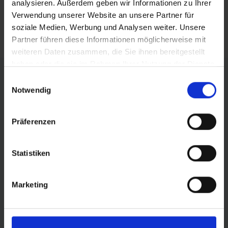
analysieren. Außerdem geben wir Informationen zu Ihrer
Verwendung unserer Website an unsere Partner für
soziale Medien, Werbung und Analysen weiter. Unsere
RSS FEED
Partner führen diese Informationen möglicherweise mit
weiteren Daten zusammen, die Sie ihnen bereitgestellt
haben oder die sie im Rahmen Ihrer Nutzung der Dienste
FÖRDERER DES SPORTS IN SACHSEN-ANHALT
gesammelt haben.
Einwilligungsauswahl
Notwendig
Präferenzen
Statistiken
Marketing