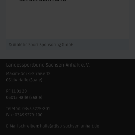
© Athletic Sport Sponsoring GmbH
Landessportbund Sachsen-Anhalt e. V.
Maxim-Gorki-Straße 12
06114
Halle (Saale)
PF 11 01 29
06015 Halle (Saale)
Telefon:
0345 5279-201
Fax:
0345 5279-100
E-Mail schreiben:
halle(at)lsb-sachsen-anhalt.de