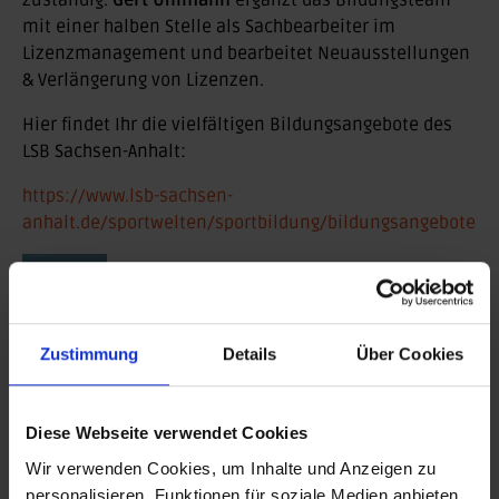
zuständig.
Gert Uhlmann
ergänzt das Bildungsteam
mit einer halben Stelle als Sachbearbeiter im
Lizenzmanagement und bearbeitet Neuausstellungen
& Verlängerung von Lizenzen.
Hier findet Ihr die vielfältigen Bildungsangebote des
LSB Sachsen-Anhalt:
https://www.lsb-sachsen-
anhalt.de/sportwelten/sportbildung/bildungsangebote
Zurück
BEITRAG DRUCKEN
Zustimmung
Details
Über Cookies
BEITRAG TEILEN
Diese Webseite verwendet Cookies
teilen
Wir verwenden Cookies, um Inhalte und Anzeigen zu
posten
personalisieren, Funktionen für soziale Medien anbieten