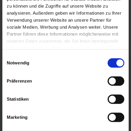
zu können und die Zugriffe auf unsere Website zu
teilen
analysieren. Außerdem geben wir Informationen zu Ihrer
Verwendung unserer Website an unsere Partner für
mail
soziale Medien, Werbung und Analysen weiter. Unsere
Partner führen diese Informationen möglicherweise mit
RSS FEED
weiteren Daten zusammen, die Sie ihnen bereitgestellt
haben oder die sie im Rahmen Ihrer Nutzung der Dienste
gesammelt haben.
Einwilligungsauswahl
FÖRDERER DES SPORTS IN SACHSEN-ANHALT
Notwendig
Präferenzen
Statistiken
Marketing