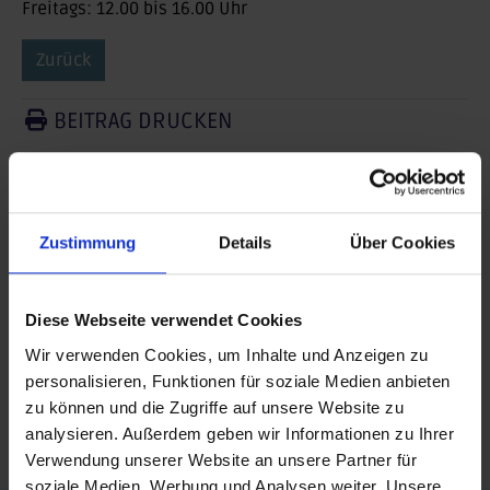
Freitags: 12.00 bis 16.00 Uhr
Zurück
BEITRAG DRUCKEN
BEITRAG TEILEN
teilen
Zustimmung
Details
Über Cookies
posten
teilen
Diese Webseite verwendet Cookies
Wir verwenden Cookies, um Inhalte und Anzeigen zu
mail
personalisieren, Funktionen für soziale Medien anbieten
zu können und die Zugriffe auf unsere Website zu
RSS FEED
analysieren. Außerdem geben wir Informationen zu Ihrer
Verwendung unserer Website an unsere Partner für
soziale Medien, Werbung und Analysen weiter. Unsere