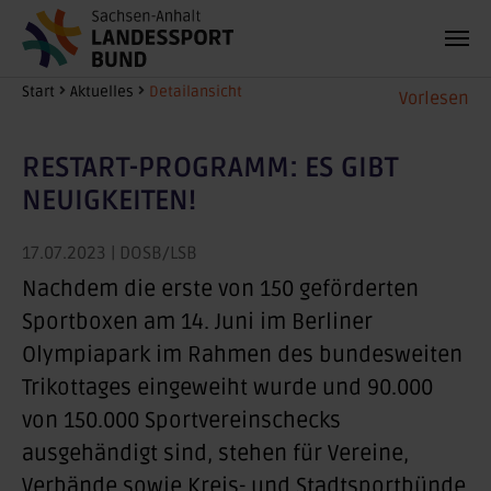
Zum Hauptinhalt springen
Sie sind hier:
Start
Aktuelles
Detailansicht
Vorlesen
RESTART-PROGRAMM: ES GIBT
NEUIGKEITEN!
17.07.2023
| DOSB/LSB
Nachdem die erste von 150 geförderten
Sportboxen am 14. Juni im Berliner
Olympiapark im Rahmen des bundesweiten
Trikottages eingeweiht wurde und 90.000
von 150.000 Sportvereinschecks
ausgehändigt sind, stehen für Vereine,
Verbände sowie Kreis- und Stadtsportbünde