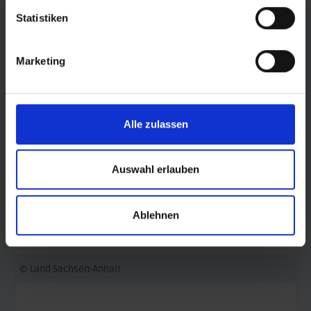
Statistiken
FÖRDERER DES SPORTS IN SACHSEN-ANHALT
Marketing
Alle zulassen
Auswahl erlauben
Ablehnen
© Land Sachsen-Anhalt