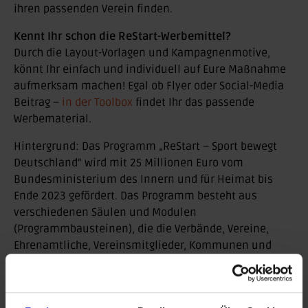
ihren passenden Verein finden.
Kennt Ihr schon die ReStart-Werbemittel?
Durch die Layout-Vorlagen und Kampagnenmotive,
könnt Ihr einfach und individuell auf Eure Maßnahme
aufmerksam machen! Egal ob Flyer oder Social-Media
Beitrag –
in der Toolbox
findet Ihr das passende
Werbematerial.
Hintergrund: Das Programm „ReStart – Sport bewegt
Deutschland“ wird mit 25 Millionen Euro vom
Bundesministerium des Innern und für Heimat bis
Ende 2023 gefördert. Das Programm besteht aus
verschiedenen Säulen und Modulen
(Programmbausteinen), die die Verbände, Vereine,
Ehrenamtliche, Vereinsmitglieder, Kommunen und
Bürger*innen ansprechen sollen.
Weitere Informationen zum ReStart Programm und
FAQs zu den einzelnen Förderangeboten findet Ihr hier: