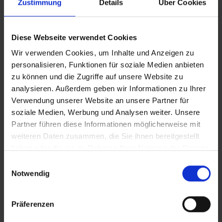
Zustimmung
Details
Über Cookies
https://www.dosb.de/sportentwicklung/restart
Zurück
Diese Webseite verwendet Cookies
Wir verwenden Cookies, um Inhalte und Anzeigen zu
BEITRAG DRUCKEN
personalisieren, Funktionen für soziale Medien anbieten
zu können und die Zugriffe auf unsere Website zu
BEITRAG TEILEN
analysieren. Außerdem geben wir Informationen zu Ihrer
Verwendung unserer Website an unsere Partner für
teilen
soziale Medien, Werbung und Analysen weiter. Unsere
Partner führen diese Informationen möglicherweise mit
posten
weiteren Daten zusammen, die Sie ihnen bereitgestellt
haben oder die sie im Rahmen Ihrer Nutzung der Dienste
teilen
gesammelt haben.
Einwilligungsauswahl
mail
Notwendig
RSS FEED
Präferenzen