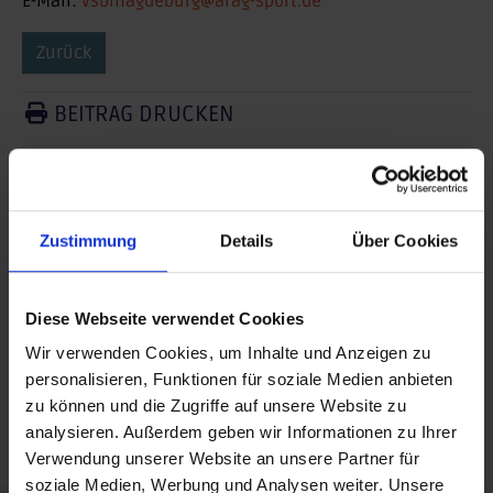
E-Mail:
vsbmagdeburg@arag-sport.de
Zurück
BEITRAG DRUCKEN
BEITRAG TEILEN
teilen
Zustimmung
Details
Über Cookies
posten
teilen
Diese Webseite verwendet Cookies
Wir verwenden Cookies, um Inhalte und Anzeigen zu
mail
personalisieren, Funktionen für soziale Medien anbieten
zu können und die Zugriffe auf unsere Website zu
RSS FEED
analysieren. Außerdem geben wir Informationen zu Ihrer
Verwendung unserer Website an unsere Partner für
soziale Medien, Werbung und Analysen weiter. Unsere