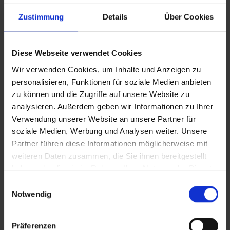
Zustimmung
Details
Über Cookies
So, 21.9.
02:00-06:00
Eurosport
disco
02:00-06:30
ARD
sport
Diese Webseite verwendet Cookies
10:30-14:30
Eurosport
disco
Wir verwenden Cookies, um Inhalte und Anzeigen zu
10:30-12:00
sport
personalisieren, Funktionen für soziale Medien anbieten
zu können und die Zugriffe auf unsere Website zu
12:05-14:30
ARD
sport
analysieren. Außerdem geben wir Informationen zu Ihrer
Verwendung unserer Website an unsere Partner für
23:00-00:00
Eurosport
Highl
soziale Medien, Werbung und Analysen weiter. Unsere
Partner führen diese Informationen möglicherweise mit
weiteren Daten zusammen, die Sie ihnen bereitgestellt
haben oder die sie im Rahmen Ihrer Nutzung der Dienste
gesammelt haben.
Einwilligungsauswahl
Zurück
Notwendig
Präferenzen