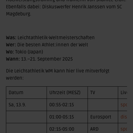
Ebenfalls dabei: Diskuswerfer Henrik Janssen vom SC
Magdeburg.
Was:
Leichtathletik-Weltmeisterschaften
Wer:
Die besten Athlet:innen der Welt
Wo:
Tokio (Japan)
Wann:
13.–21. September 2025
Die Leichtathletik WM kann hier live mitverfolgt
werden:
Datum
Uhrzeit (MESZ)
TV
Lives
Sa, 13.9.
00:55-02:15
sport
01:00-05:15
Eurosport
disco
02:15-05:00
ARD
sport