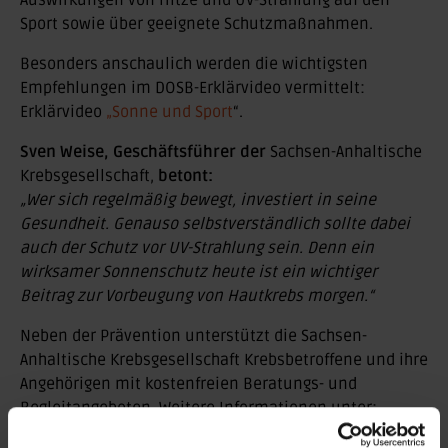
Auswirkungen von Hitze und UV-Strahlung auf den
Sport sowie über geeignete Schutzmaßnahmen.
Besonders anschaulich werden die wichtigsten
Empfehlungen im DOSB-Erklärvideo vermittelt:
Erklärvideo
„Sonne und Sport
“.
Sven Weise, Geschäftsführer der
Sachsen-Anhaltische
Krebsgesellschaft,
betont:
„Wer sich regelmäßig bewegt, investiert in seine
Gesundheit. Genauso selbstverständlich sollte dabei
auch der Schutz vor UV-Strahlung sein. Denn ein
wirksamer Sonnenschutz heute ist ein wichtiger
Beitrag zur Vorbeugung von Hautkrebs morgen.“
Neben der Prävention unterstützt die Sachsen-
Anhaltische Krebsgesellschaft Krebsbetroffene und ihre
Angehörigen mit kostenfreien Beratungs- und
Begleitangeboten. Weitere Informationen unter:
Beratungsangebote der Sachsen-Anhaltischen