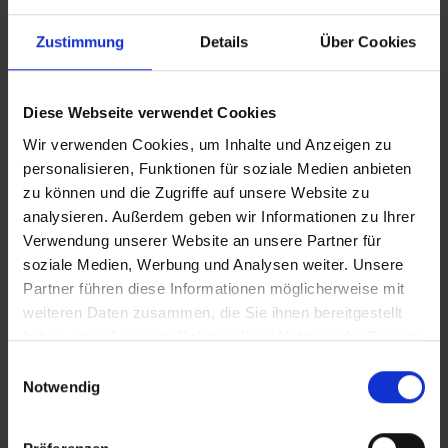
Krebsgesellschaft
Zustimmung
Details
Über Cookies
Der Tag des Sonnenschutzes erinnert daran: Sport und
Bewegung im Freien sind gesund – mit dem richtigen
Sonnenschutz bleiben sie es auch.
Diese Webseite verwendet Cookies
Zurück
Wir verwenden Cookies, um Inhalte und Anzeigen zu
personalisieren, Funktionen für soziale Medien anbieten
zu können und die Zugriffe auf unsere Website zu
BEITRAG DRUCKEN
analysieren. Außerdem geben wir Informationen zu Ihrer
Verwendung unserer Website an unsere Partner für
BEITRAG TEILEN
soziale Medien, Werbung und Analysen weiter. Unsere
Partner führen diese Informationen möglicherweise mit
teilen
weiteren Daten zusammen, die Sie ihnen bereitgestellt
haben oder die sie im Rahmen Ihrer Nutzung der Dienste
posten
gesammelt haben.
Einwilligungsauswahl
teilen
Notwendig
mail