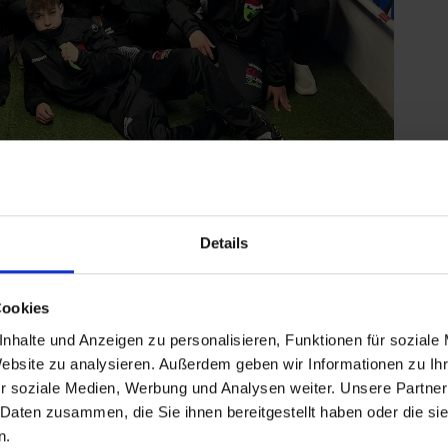
SV Stahl Thale macht es möglich
Details
er den Sport nicht nur Fitness zu fördern, sondern
Cookies
elbstwertgefühl der Einzelnen nachhaltig zu stärken.
erhausen des SV Stahl Thale mit Hingabe. Hier steht
nhalte und Anzeigen zu personalisieren, Funktionen für soziale
r Perspektiven bietet, Gemeinschaft fördert und die
Website zu analysieren. Außerdem geben wir Informationen zu I
er Wettbewerbsgedanke tritt in den Hintergrund,
r soziale Medien, Werbung und Analysen weiter. Unsere Partner
 Schlüssel zur persönlichen Weiterentwicklung und
 Daten zusammen, die Sie ihnen bereitgestellt haben oder die s
n.