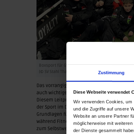
Boxsport für Groß und Klein – die Boxgarage des 
(© SV Stahl Thale)
Zustimmung
Das vorrangige Ziel der Boxgarage ist es, üb
Diese Webseite verwendet 
auch wichtige Werte zu vermitteln und das S
Diesem Leitprinzip folgt die Boxgarage West
Wir verwenden Cookies, um I
der Sport im Dienste der Menschen, indem e
und die Zugriffe auf unsere 
Grundlagen für eine soziale Zukunft legt. D
Website an unsere Partner fü
während Fitness, Ausdauer und Fairness als
möglicherweise mit weiteren
zum Selbstwertgefühl dienen.
der Dienste gesammelt habe