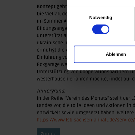
Konzept geht auf: Sport und Soziales mite
Einwilligungsauswahl
Die Vielfalt der Sportangebote, darunter Fit
Notwendig
im Sommer Aqua-Kurse, wird durch zusätzli
Bildungsangebote, wie Nachhilfe und geschi
unterstützt auch aktiv bei der Vermittlung 
ukrainische Jugendliche auf ihrem Weg. Die
ermutigt die Verantwortlichen, das Repertoi
Ablehnen
Einführung von Erste-Hilfe-Kursen. Eine visi
Boxgarage Westerhausen um weitere Standor
Unterstützung von Kooperationspartnern u
Westerhausen erfahren möchte, findet auf
Hintergrund:
In der Reihe "Verein des Monats" stellt der
Landes vor, die tolle Ideen und Aktionen in
entwickelt sowie umgesetzt haben. Weitere B
https://www.lsb-sachsen-anhalt.de/service/
Zurück