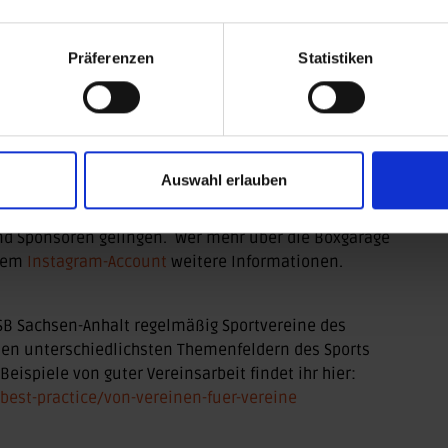
inander verbinden
nessboxen, Kinder- und Seniorentraining, Crossfit und
Präferenzen
Statistiken
che Angebote wie gemeinschaftliche Bildungsreisen,
chtsbewusste Aufklärung, ergänzt. Die Boxgarage
von Praktika und Ausbildungsstellen und begleitet
 breite Resonanz auf die bestehenden Angebote
re kontinuierlich zu erweitern, etwa durch die
Auswahl erlauben
onäre Perspektive des Vereins ist die Erweiterung der
te. Dieses Vorhaben kann jedoch nur mit
nd Sponsoren gelingen. Wer mehr über die Boxgarage
 dem
Instagram-Account
weitere Informationen.
 LSB Sachsen-Anhalt regelmäßig Sportvereine des
 den unterschiedlichsten Themenfeldern des Sports
eispiele von guter Vereinsarbeit findet ihr hier:
best-practice/von-vereinen-fuer-vereine