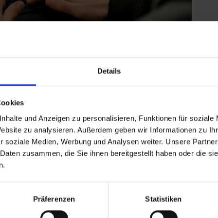
 Online-Angebote bereit
Details
ramm des Vereins- und Verbandsservice vielfältig.
Cookies
ber Jahresabschluss und Steuererklärung sowie
nhalte und Anzeigen zu personalisieren, Funktionen für soziale
ffen für interessierte Ehrenamtliche,
Website zu analysieren. Außerdem geben wir Informationen zu I
 aus Sportvereinen.
r soziale Medien, Werbung und Analysen weiter. Unsere Partner
lnahmebestätigung, welche zur Verlängerung Ihrer
 Daten zusammen, die Sie ihnen bereitgestellt haben oder die s
dessportbund Sachsen-Anhalt eingereicht werden
n.
sservice:
Präferenzen
Statistiken