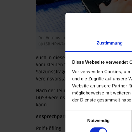
Der Vereins- und Verbandsservice hält zahlreiche
Zustimmung
(© LSB NRW/Andrea Bowinkelmann)
Auch in diesem Frühjahr ist das Online-Prog
Diese Webseite verwendet 
Vom kleinen "1x1" der Vereinsbuchhaltung ü
Wir verwenden Cookies, um I
Satzungsfragen - die Veranstaltungen sind o
und die Zugriffe auf unsere 
Vereinsvorstände oder Schatzmeister*innen
Website an unsere Partner fü
Nach der Teilnahme erhalten diese eine Tei
möglicherweise mit weiteren
DOSB-Vereinsmanager*in C Lizenz beim Lan
der Dienste gesammelt habe
kann.
Einwilligungsauswahl
Ansprechpartner des Vereins- und Verband
Notwendig
Rolf Höfling