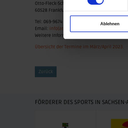
Otto-Fleck-Schneise 12
60528 Frankfurt
Tel: 069-9674 1375
Ablehnen
Email:
info(at)vvs-frankfurt.de
Weitere Informationen sind unter:
www.vvs-
Übersicht der Termine im März/April 2023.
Zurück
FÖRDERER DES SPORTS IN SACHSEN-