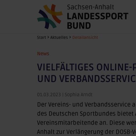
Zum Hauptinhalt springen
Sie sind hier:
Start
Aktuelles
Detailansicht
News
VIELFÄLTIGES ONLINE
UND VERBANDSSERVIC
01.03.2023
| Sophia Arndt
Der Vereins- und Verbandsservice a
des Deutschen Sportbundes bietet A
Vereinsmitarbeitende an. Diese w
Anhalt zur Verlängerung der DOSB-V