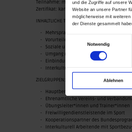
Teilnahme: max. 15 Teilnehmende
und die Zugriffe auf unsere 
Zertifikat: kann zur
Lizenzverlängerung vo
Website an unsere Partner fü
möglicherweise mit weiteren
INHALTLICHE THEMEN DER FORTBILDUNG:
der Dienste gesammelt habe
Mehrsprachigkeit, Sprachbarrieren
Einwilligungsauswahl
Vorurteile
Notwendig
Soziale und gesellschaftliche Aspekte v
Umgang mit kultureller Vielfalt
Einbindung von Menschen mit Migration
Interkulturelle Öffnung im Sportverein
ZIELGRUPPEN:
Ablehnen
Hauptberufliche Vereins- und Verbands
Ehrenamtliche Vereins- und Verbands
Übungsleiter*innen und Trainer*innen
Freiwilligendienstleistende im Sport
Kooperationspartner des Bundesprogram
Interkulturell Arbeitende mit Sportbezu