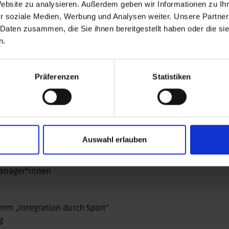
Website zu analysieren. Außerdem geben wir Informationen zu I
n DOSB-Lizenzen
(16 LE) angerechnet werden
r soziale Medien, Werbung und Analysen weiter. Unsere Partner
 Daten zusammen, die Sie ihnen bereitgestellt haben oder die s
n.
Präferenzen
Statistiken
on Integration
shintergrund in den Sportverein
Auswahl erlauben
mitarbeiter*innen
manager*innen
m „Integration durch Sport“
g