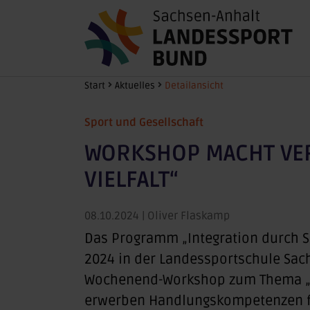
Zum Hauptinhalt springen
Sie sind hier:
Start
Aktuelles
Detailansicht
Sport und Gesellschaft
WORKSHOP MACHT VERE
VIELFALT“
08.10.2024
| Oliver Flaskamp
Das Programm „Integration durch Spo
2024 in der Landessportschule Sach
Wochenend-Workshop zum Thema „Fit
erwerben Handlungskompetenzen für