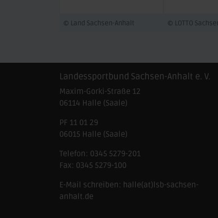
© Land Sachsen-Anhalt
© LOTTO Sachse
Landessportbund Sachsen-Anhalt e. V.
Maxim-Gorki-Straße 12
06114
Halle (Saale)
PF 11 01 29
06015 Halle (Saale)
Telefon:
0345 5279-201
Fax:
0345 5279-100
E-Mail schreiben:
halle(at)lsb-sachsen-
anhalt.de