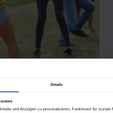
Details
eiten)
Cookies
nklusive)
sterburg
nhalte und Anzeigen zu personalisieren, Funktionen für soziale