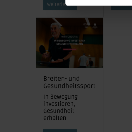
Weiterlesen
Weiterl
Breiten- und
Gesundheitssport
In Bewegung
investieren,
Gesundheit
erhalten