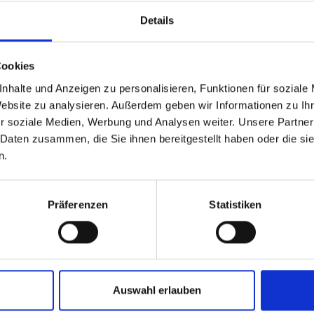
esen
Weiterlesen
Details
Cookies
nhalte und Anzeigen zu personalisieren, Funktionen für soziale
Website zu analysieren. Außerdem geben wir Informationen zu I
r soziale Medien, Werbung und Analysen weiter. Unsere Partner
 Daten zusammen, die Sie ihnen bereitgestellt haben oder die s
n.
und
Leistungssport
Präferenzen
Statistiken
chaft
und
Talentförderung
tionen in
Leistung stärken,
chaftlichen
Weltspitze
enhalt
anstreben
Auswahl erlauben