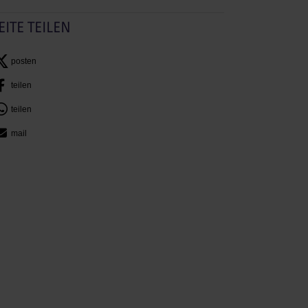
EITE TEILEN
posten
teilen
teilen
mail