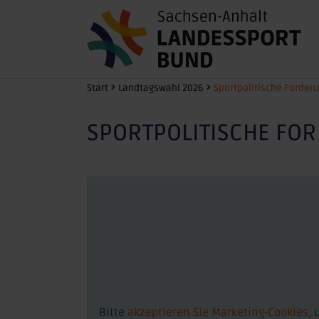
Zum Hauptinhalt springen
Sie sind hier:
Start
Landtagswahl 2026
Sportpolitische Forder
SPORTPOLITISCHE FO
Bitte
akzeptieren Sie Marketing-Cookies
,