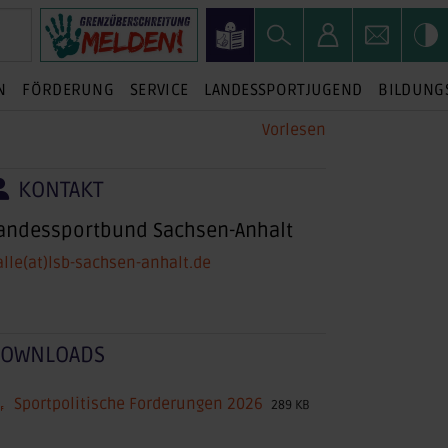
N
FÖRDERUNG
SERVICE
LANDESSPORTJUGEND
BILDUNG
Vorlesen
KONTAKT
andessportbund Sachsen-Anhalt
alle(at)lsb-sachsen-anhalt.de
OWNLOADS
Sportpolitische Forderungen 2026
289 KB