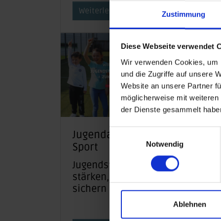
Weiterlesen
Weiterl
Zustimmung
Diese Webseite verwendet 
Wir verwenden Cookies, um I
und die Zugriffe auf unsere 
Website an unsere Partner fü
möglicherweise mit weiteren
der Dienste gesammelt habe
Einwilligungsauswahl
Jugendarbeit im
Sport 
Notwendig
Sport
Gesells
Jugendstrukturen
Investi
stärken, Zukunft
den
sichern
gesells
Zusamm
Ablehnen