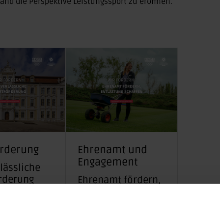
d die Perspektive Leistungssport zu eröffnen.
örderung
Ehrenamt und
Engagement
rlässliche
rderung
Ehrenamt fördern,
Entlastung
schaffen