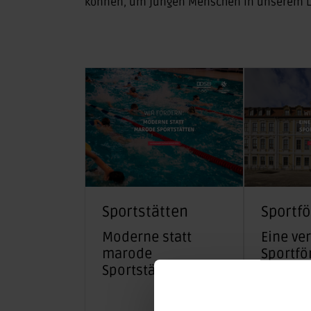
können, um jungen Menschen in unserem Lan
Sportstätten
Sportf
Moderne statt
Eine ve
marode
Sportfö
Sportstätten