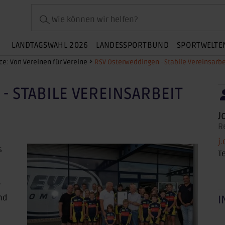
Wie können wir helfen?
LANDTAGSWAHL 2026
LANDESSPORTBUND
SPORTWELTE
ce: Von Vereinen für Vereine
RSV Osterweddingen - Stabile Vereinsarbe
- STABILE VEREINSARBEIT
J
R
j
s
T
r
nd
I