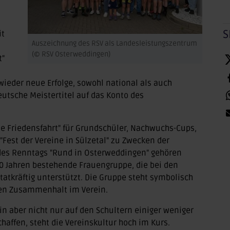
S
it
Auszeichnung des RSV als Landesleistungszentrum
(© RSV Osterweddingen)
t"
wieder neue Erfolge, sowohl national als auch
eutsche Meistertitel auf das Konto des
e Friedensfahrt" für Grundschüler, Nachwuchs-Cups,
Fest der Vereine in Sülzetal" zu Zwecken der
 des Renntags "Rund in Osterweddingen" gehören
0 Jahren bestehende Frauengruppe, die bei den
atkräftig unterstützt. Die Gruppe steht symbolisch
nen Zusammenhalt im Verein.
 aber nicht nur auf den Schultern einiger weniger
chaffen, steht die Vereinskultur hoch im Kurs.