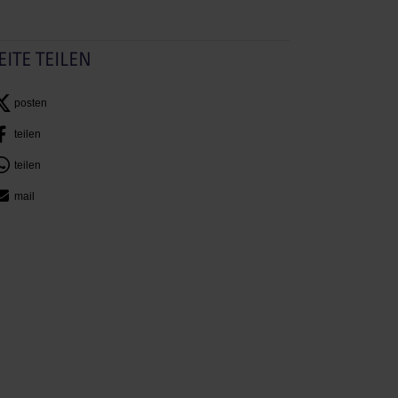
EITE TEILEN
posten
teilen
teilen
mail