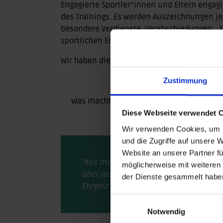
Engagierte Sportler*innen und Eltern engagi
des Trainings. Es werden Auszeichnungen jede
besondere Verdienste, Verabschiedungen,…
sportlichen Erfolgen, Jahresfeiern, Auszeich
Wir haben die Verantwortlichen nach Detail
Zustimmung
Was macht den Verein so erfolgreich?
Diese Webseite verwendet 
Wir verwenden Cookies, um I
und die Zugriffe auf unsere 
Website an unsere Partner fü
"Aus meiner Sicht besteht der Zusammen
möglicherweise mit weiteren
aber jeder auf seine Weise und Niema
der Dienste gesammelt habe
Ehrgeiz kommt das Miteinander nicht 
Einwilligungsauswahl
Notwendig