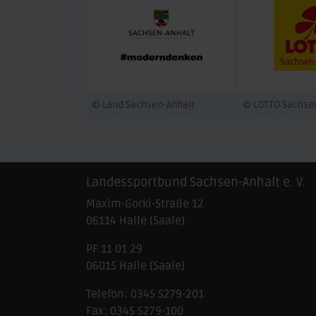
© Land Sachsen-Anhalt
© LOTTO Sachse
Landessportbund Sachsen-Anhalt e. V.
Maxim-Gorki-Straße 12
06114
Halle (Saale)
PF 11 01 29
06015 Halle (Saale)
Telefon:
0345 5279-201
Fax:
0345 5279-100