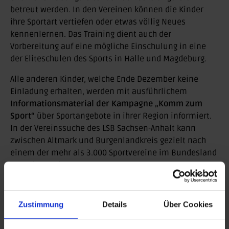
betreut werden. In den Vereinen können die Kinder
ihre Sportart vertiefen oder etwas völlig Neues
kennenlernen. Das Training dient auch der
Vorbereitung auf eine mögliche Einschulung in eine
der Eliteschulen des Sports in Halle und Magdeburg.
Alle anderen Kinder, welche Ende Dezember keine
Einladung erhalten, werden mit ausführlichem
Informationsmaterial der Kampagne „Komm zum
Sport“
über Sportangebote in ihrer Region informiert.
In der Vereinssuche des LSB Sachsen-Anhalt kann
zwischen Altmark und Burgenlandkreis gezielt nach
einem der mehr als 3.000 Sportvereine im Bundesland
gesucht werden.
Zurück
Zustimmung
Details
Über Cookies
Imagetrailer Sachsen-Anhalt-Spiele