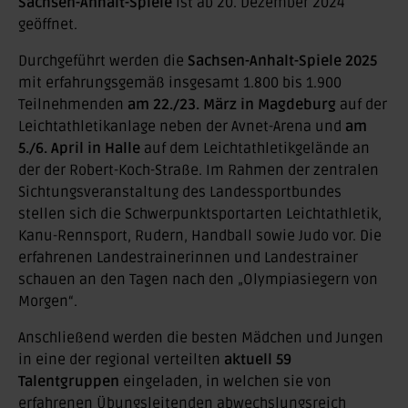
Sachsen-Anhalt-Spiele
ist ab 20. Dezember 2024
geöffnet.
Durchgeführt werden die
Sachsen-Anhalt-Spiele 2025
mit erfahrungsgemäß insgesamt 1.800 bis 1.900
Teilnehmenden
am 22./23. März in Magdeburg
auf der
Leichtathletikanlage neben der Avnet-Arena und
am
5./6. April in Halle
auf dem Leichtathletikgelände an
der der Robert-Koch-Straße. Im Rahmen der zentralen
Sichtungsveranstaltung des Landessportbundes
stellen sich die Schwerpunktsportarten Leichtathletik,
Kanu-Rennsport, Rudern, Handball sowie Judo vor. Die
erfahrenen Landestrainerinnen und Landestrainer
schauen an den Tagen nach den „Olympiasiegern von
Morgen“.
Anschließend werden die besten Mädchen und Jungen
in eine der regional verteilten
aktuell 59
Talentgruppen
eingeladen, in welchen sie von
erfahrenen Übungsleitenden abwechslungsreich