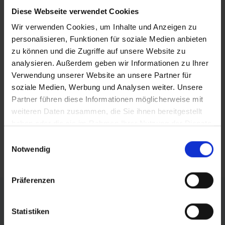
BEITRAG DRUCKEN
Diese Webseite verwendet Cookies
Wir verwenden Cookies, um Inhalte und Anzeigen zu
BEITRAG TEILEN
personalisieren, Funktionen für soziale Medien anbieten
zu können und die Zugriffe auf unsere Website zu
teilen
analysieren. Außerdem geben wir Informationen zu Ihrer
Verwendung unserer Website an unsere Partner für
posten
soziale Medien, Werbung und Analysen weiter. Unsere
Partner führen diese Informationen möglicherweise mit
teilen
weiteren Daten zusammen, die Sie ihnen bereitgestellt
mail
haben oder die sie im Rahmen Ihrer Nutzung der Dienste
gesammelt haben.
Einwilligungsauswahl
RSS FEED
Notwendig
Präferenzen
FÖRDERER DES SPORTS IN SACHSEN-ANHALT
Statistiken