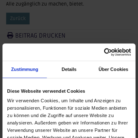
Alle zugänglich zu machen, bietet.
Zurück
BEITRAG DRUCKEN
BEITRAG TEILEN
teilen
Zustimmung
Details
Über Cookies
posten
Diese Webseite verwendet Cookies
teilen
Wir verwenden Cookies, um Inhalte und Anzeigen zu
mail
personalisieren, Funktionen für soziale Medien anbieten
zu können und die Zugriffe auf unsere Website zu
RSS FEED
analysieren. Außerdem geben wir Informationen zu Ihrer
Verwendung unserer Website an unsere Partner für
soziale Medien, Werbung und Analysen weiter. Unsere