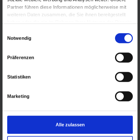
Partner führen diese Informationen möglicherweise mit
FÖRDERER DES SPORTS IN SACHSEN-ANHALT
weiteren Daten zusammen, die Sie ihnen bereitgestellt
haben oder die sie im Rahmen Ihrer Nutzung der Dienste
gesammelt haben.
Einwilligungsauswahl
Notwendig
Präferenzen
Statistiken
Marketing
© Land Sachsen-Anhalt
Alle zulassen