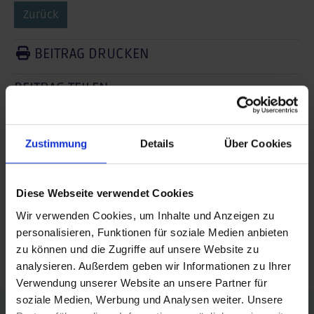
Zurück
BEITRAG DRUCKEN
BEITRAG TEILEN
teilen
Zustimmung
Details
Über Cookies
posten
teilen
Diese Webseite verwendet Cookies
mail
Wir verwenden Cookies, um Inhalte und Anzeigen zu
personalisieren, Funktionen für soziale Medien anbieten
RSS FEED
zu können und die Zugriffe auf unsere Website zu
analysieren. Außerdem geben wir Informationen zu Ihrer
Verwendung unserer Website an unsere Partner für
soziale Medien, Werbung und Analysen weiter. Unsere
FÖRDERER DES SPORTS IN SACHSEN-ANHALT