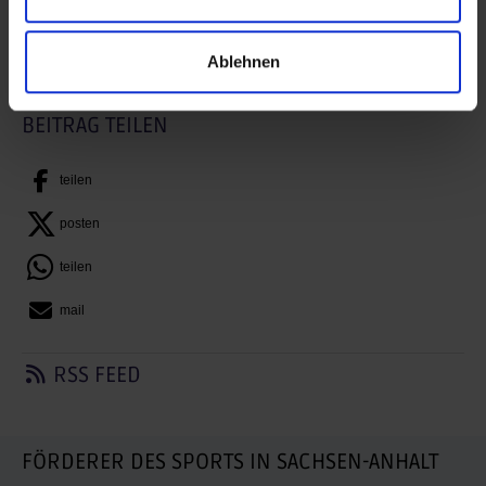
Zurück
Ablehnen
BEITRAG DRUCKEN
BEITRAG TEILEN
teilen
posten
teilen
mail
RSS FEED
FÖRDERER DES SPORTS IN SACHSEN-ANHALT