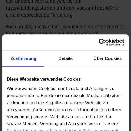
den anderen vom Land geförderten
Jugendbildungsstätten und dem Vorstand des KJR für
eine entsprechende Förderung.
Auch für das nächste Jahr ist wieder ein umfangreiches
Bildungsprogramm mit einigen neuen und
besonderen Angeboten geplant. So freuen wir uns zum
Beispiel mit der Fachtagung „Kinder spielend
bewegen“ auf das nächste Bildungshighlight, welches
Zustimmung
Details
Über Cookies
wir nach langer, pandemiebedingter Pause endlich
wieder durchführen können.
Diese Webseite verwendet Cookies
Nun verabschieden wir uns mit dieser Bilanz in den
Weihnachtsurlaub und danken für ein Sportjugendjahr
Wir verwenden Cookies, um Inhalte und Anzeigen zu
voller Abenteuer, Austausch und Anregungen. Für
personalisieren, Funktionen für soziale Medien anbieten
einzigartige Erlebnisse und herausragendes
zu können und die Zugriffe auf unsere Website zu
Engagement. Für gemeinsame Zeit und
analysieren. Außerdem geben wir Informationen zu Ihrer
Zusammenarbeit.
Verwendung unserer Website an unsere Partner für
soziale Medien, Werbung und Analysen weiter. Unsere
Allen Freunden und Mitgestalter*innen wünschen wir
Partner führen diese Informationen möglicherweise mit