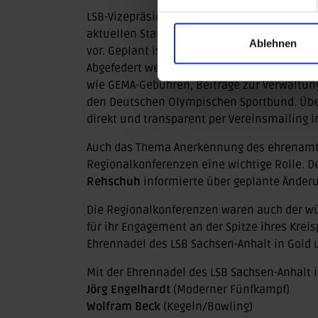
LSB-Vizepräsidentin Finanzen,
Helgrit Gebh
aktuellen Stand der Arbeitsgruppe zur Anpa
Ablehnen
vor. Geplant ist eine moderate Anpassung de
Abgefedert werden sollen hiermit die über 
wie GEMA-Gebühren, Beiträge zur Verwaltun
den Deutschen Olympischen Sportbund. Über 
direkt und transparent per Vereinsmailing i
Auch das Thema Anerkennung des ehrenamtl
Regionalkonferenzen eine wichtige Rolle. D
Rehschuh
informierte über geplante Änder
Die Regionalkonferenzen waren auch der w
für ihr Engagement an der Spitze ihres Kre
Ehrennadel des LSB Sachsen-Anhalt in Gold 
Mit der Ehrennadel des LSB Sachsen-Anhalt 
Jörg Engelhardt
(Moderner Fünfkampf)
Wolfram Beck
(Kegeln/Bowling)