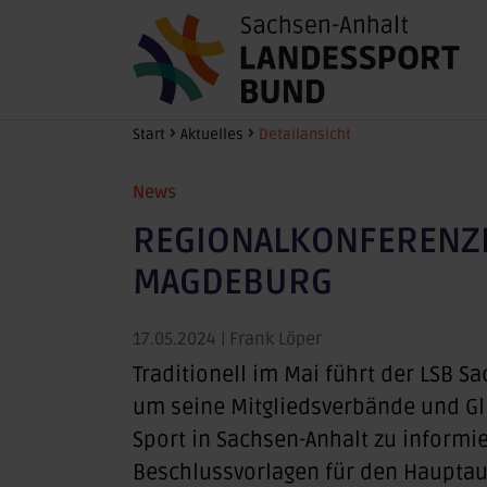
Zum Hauptinhalt springen
Sie sind hier:
Start
Aktuelles
Detailansicht
News
REGIONALKONFERENZE
MAGDEBURG
17.05.2024
| Frank Löper
Traditionell im Mai führt der LSB 
um seine Mitgliedsverbände und G
Sport in Sachsen-Anhalt zu informi
Beschlussvorlagen für den Hauptau