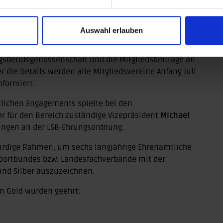
ardt
, und Finanzvorständin
Ines Kramer
stellten den
ssung der Mitgliedsbeiträge im LSB Sachsen-Anhalt
Auswahl erlauben
r seit 2011 unveränderten Beiträge ab 2025.
die Jahre gestiegenen mitgliederbezogenen Kosten
gsberufsgenossenschaft und die Mitgliedsbeiträge an
die Details werden alle Mitgliedsvereine Anfang Juli
nformiert.
ichen Engagements spielte bei den
er für den Bereich zuständige Vizepräsident
Michael
ungen an der LSB-Ehrungsordnung.
ürdige Rahmen, um sechs langjährige Ehrenamtliche
isportbundes bzw. Landesfachverbände mit der
und Silber auszuzeichnen.
in Gold wurden geehrt: