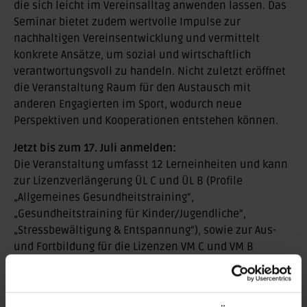
die sich leicht im Vereinsalltag anwenden lassen. Das
Seminar bietet zudem wertvolle Impulse zur
nachhaltigen Vereinsentwicklung und vermittelt
konkrete Ansätze, um sozial und wirtschaftlich
verantwortungsvoll zu handeln. Nicht zuletzt eröffnet
die Veranstaltung Raum für den Austausch mit
anderen Engagierten im Sport, wodurch neue
Perspektiven und Kooperationen entstehen können.
Jetzt bis zum 17. Juli anmelden:
Die Veranstaltung umfasst 12 Lerneinheiten und kann
zur Lizenzverlängerung ÜL C und ÜL B (Profile
„Allgemeines Gesundheitstraining“,
„Gesundheitstraining für Kinder/Jugendliche“,
„Stressbewältigung & Entspannung“), sowie zur Aus-
und Fortbildung für die Lizenzen VM C und VM B
genutzt werden. Die Teilnahmegebühr beträgt für
Vollmitglieder 85 €.
Meldeschluss ist der 17. Juli 2025.