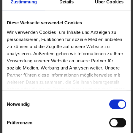
Zustimmung
Details
Über Cookies
Interessierte gelangen hier zur Anmeldung.
Zurück
Diese Webseite verwendet Cookies
Wir verwenden Cookies, um Inhalte und Anzeigen zu
BEITRAG DRUCKEN
personalisieren, Funktionen für soziale Medien anbieten
zu können und die Zugriffe auf unsere Website zu
BEITRAG TEILEN
analysieren. Außerdem geben wir Informationen zu Ihrer
Verwendung unserer Website an unsere Partner für
teilen
soziale Medien, Werbung und Analysen weiter. Unsere
Partner führen diese Informationen möglicherweise mit
posten
weiteren Daten zusammen, die Sie ihnen bereitgestellt
haben oder die sie im Rahmen Ihrer Nutzung der Dienste
teilen
gesammelt haben.
Einwilligungsauswahl
mail
Notwendig
RSS FEED
Präferenzen