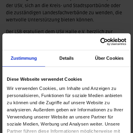
der USV, sich an die Kreis- und Stadtsportbünde oder
die zuständigen Landesfachverbände zu wenden, die
wertvolle Unterstützung bieten können.
Der LSB gratuliert dem USV Halle e.V. herzlich zur
Auszeichnung als "Verein des Monats März" und freut
sich auf viele weitere inklusive Sportmomente!
Mehr Infos zum Verein gibt es hier:
USV Halle
Zustimmung
Details
Über Cookies
Hintergrund:
In der Reihe "Verein des Monats" präsentiert der LSB
Diese Webseite verwendet Cookies
Sachsen-Anhalt regelmäßig Sportvereine des Landes,
Wir verwenden Cookies, um Inhalte und Anzeigen zu
die mit kreativen Ideen und Aktionen im Bereich des
personalisieren, Funktionen für soziale Medien anbieten
Sports beeindrucken. Weitere Beispiele für gute
zu können und die Zugriffe auf unsere Website zu
Vereinsarbeit findet Ihr hier:
www.lsb-sachsen-
analysieren. Außerdem geben wir Informationen zu Ihrer
anhalt.de/service/best-practice/von-vereinen-fuer-
Verwendung unserer Website an unsere Partner für
vereine
soziale Medien, Werbung und Analysen weiter. Unsere
Partner führen diese Informationen möglicherweise mit