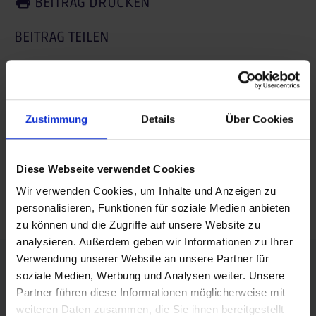
BEITRAG DRUCKEN
BEITRAG TEILEN
teilen
posten
Zustimmung
Details
Über Cookies
teilen
mail
Diese Webseite verwendet Cookies
Wir verwenden Cookies, um Inhalte und Anzeigen zu
RSS FEED
personalisieren, Funktionen für soziale Medien anbieten
zu können und die Zugriffe auf unsere Website zu
analysieren. Außerdem geben wir Informationen zu Ihrer
FÖRDERER DES SPORTS IN SACHSEN-ANHALT
Verwendung unserer Website an unsere Partner für
soziale Medien, Werbung und Analysen weiter. Unsere
Partner führen diese Informationen möglicherweise mit
weiteren Daten zusammen, die Sie ihnen bereitgestellt