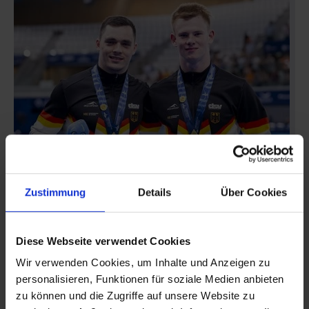
Zustimmung
Details
Über Cookies
EM-GOLD FÜR HALLES WASSERSPRINGER:
MASSENBERG UND SCHAUER TRIUMPHIEREN IN
Diese Webseite verwendet Cookies
PARIS
04.08.2026
|
Leistungssport
Wir verwenden Cookies, um Inhalte und Anzeigen zu
personalisieren, Funktionen für soziale Medien anbieten
Großer Erfolg für Sachsen-Anhalts Wasserspringer:
zu können und die Zugriffe auf unsere Website zu
Lou Massenberg und Jonathan Schauer vom SV