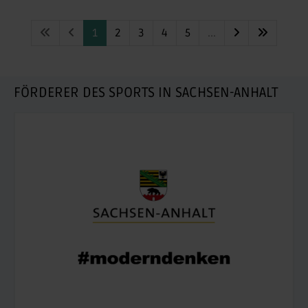
1
2
3
4
5
...
FÖRDERER DES SPORTS IN SACHSEN-ANHALT