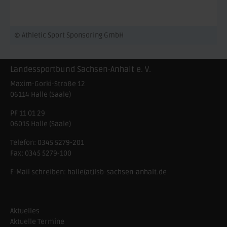
© Athletic Sport Sponsoring GmbH
Landessportbund Sachsen-Anhalt e. V.
Maxim-Gorki-Straße 12
06114
Halle (Saale)
PF 11 01 29
06015 Halle (Saale)
Telefon:
0345 5279-201
Fax:
0345 5279-100
E-Mail schreiben:
halle(at)lsb-sachsen-anhalt.de
Aktuelles
Aktuelle Termine