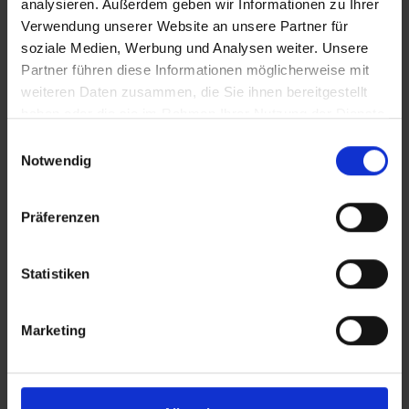
analysieren. Außerdem geben wir Informationen zu Ihrer
Halle haben bei den Europameisterschaften in
Verwendung unserer Website an unsere Partner für
Paris…
soziale Medien, Werbung und Analysen weiter. Unsere
Weiterlesen
Partner führen diese Informationen möglicherweise mit
weiteren Daten zusammen, die Sie ihnen bereitgestellt
haben oder die sie im Rahmen Ihrer Nutzung der Dienste
gesammelt haben.
Einwilligungsauswahl
Notwendig
Präferenzen
Statistiken
Marketing