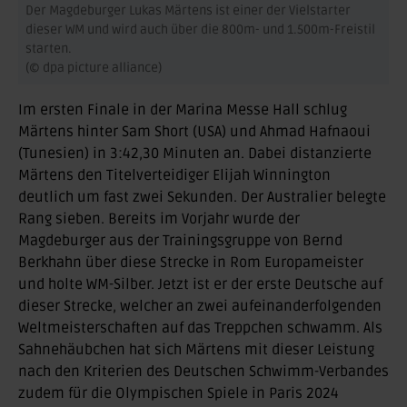
Der Magdeburger Lukas Märtens ist einer der Vielstarter
dieser WM und wird auch über die 800m- und 1.500m-Freistil
starten.
(© dpa picture alliance)
Im ersten Finale in der Marina Messe Hall schlug
Märtens hinter Sam Short (USA) und Ahmad Hafnaoui
(Tunesien) in 3:42,30 Minuten an. Dabei distanzierte
Märtens den Titelverteidiger Elijah Winnington
deutlich um fast zwei Sekunden. Der Australier belegte
Rang sieben. Bereits im Vorjahr wurde der
Magdeburger aus der Trainingsgruppe von Bernd
Berkhahn über diese Strecke in Rom Europameister
und holte WM-Silber. Jetzt ist er der erste Deutsche auf
dieser Strecke, welcher an zwei aufeinanderfolgenden
Weltmeisterschaften auf das Treppchen schwamm. Als
Sahnehäubchen hat sich Märtens mit dieser Leistung
nach den Kriterien des Deutschen Schwimm-Verbandes
zudem für die Olympischen Spiele in Paris 2024