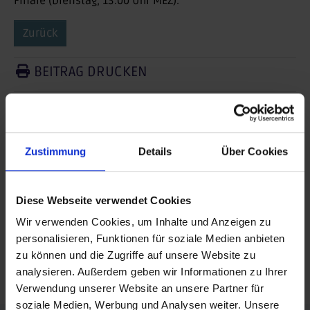
Finale (Dienstag, 13.00 Uhr MEZ).
Zurück
BEITRAG DRUCKEN
BEITRAG TEILEN
teilen
Zustimmung
Details
Über Cookies
posten
teilen
Diese Webseite verwendet Cookies
Wir verwenden Cookies, um Inhalte und Anzeigen zu
mail
personalisieren, Funktionen für soziale Medien anbieten
zu können und die Zugriffe auf unsere Website zu
RSS FEED
analysieren. Außerdem geben wir Informationen zu Ihrer
Verwendung unserer Website an unsere Partner für
soziale Medien, Werbung und Analysen weiter. Unsere