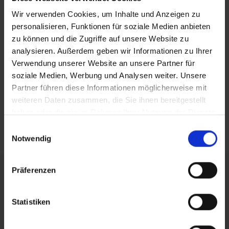
BEITRAG TEILEN
Wir verwenden Cookies, um Inhalte und Anzeigen zu
personalisieren, Funktionen für soziale Medien anbieten
teilen
zu können und die Zugriffe auf unsere Website zu
analysieren. Außerdem geben wir Informationen zu Ihrer
posten
Verwendung unserer Website an unsere Partner für
teilen
soziale Medien, Werbung und Analysen weiter. Unsere
Partner führen diese Informationen möglicherweise mit
mail
weiteren Daten zusammen, die Sie ihnen bereitgestellt
haben oder die sie im Rahmen Ihrer Nutzung der Dienste
RSS FEED
gesammelt haben.
Einwilligungsauswahl
Notwendig
FÖRDERER DES SPORTS IN SACHSEN-ANHALT
Präferenzen
Statistiken