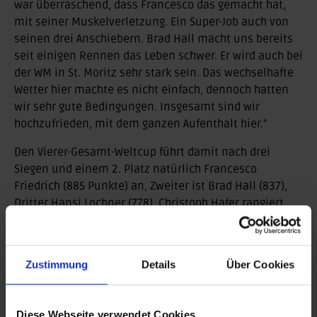
war überraschend, dass Francesco das gemacht hat,
mit seiner Muskelverletzung. Ein Super-Job auch von
seinen drei Anschiebern. Brad Hall macht uns bereits
seit einigen Rennen das Leben schwer. Er wird auch bei
der WM in St. Moritz sehr stark sein. Das wechselhafte
Wetter hier machte es nicht einfach, dennoch hatten
wir sehr gute Bedingungen. Insgesamt sind wir
hochzufrieden, mit dem ganzen Aufenthalt hier."
Den Vierer-Gesamt-Weltcup führt damit nach drei
Siegen und einem 2. Platz natürlich Francesco
Friedrich (885 Punkte) an, Zweiter ist Brad Hall (837),
Dritter Hansi Lochner (778). Christoph Hafer rangiert
auf Rang 8 (592).
Zurück
Zustimmung
Details
Über Cookies
BEITRAG DRUCKEN
Diese Webseite verwendet Cookies