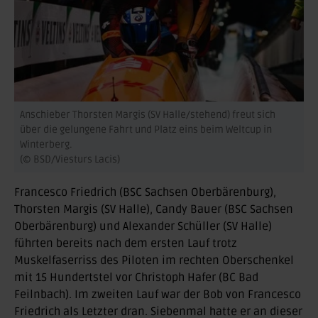
Anschieber Thorsten Margis (SV Halle/stehend) freut sich
über die gelungene Fahrt und Platz eins beim Weltcup in
Winterberg.
(© BSD/Viesturs Lacis)
Francesco Friedrich (BSC Sachsen Oberbärenburg),
Thorsten Margis (SV Halle), Candy Bauer (BSC Sachsen
Oberbärenburg) und Alexander Schüller (SV Halle)
führten bereits nach dem ersten Lauf trotz
Muskelfaserriss des Piloten im rechten Oberschenkel
mit 15 Hundertstel vor Christoph Hafer (BC Bad
Feilnbach). Im zweiten Lauf war der Bob von Francesco
Friedrich als Letzter dran. Siebenmal hatte er an dieser